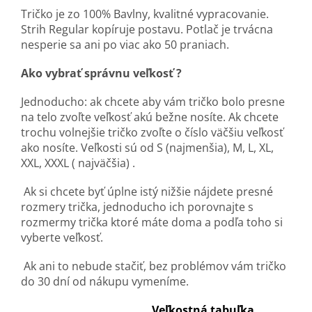
Tričko je zo 100% Bavlny, kvalitné vypracovanie.
Strih Regular kopíruje postavu. Potlač je trvácna
nesperie sa ani po viac ako 50 praniach.
Ako vybrať správnu veľkosť ?
Jednoducho: ak chcete aby vám tričko bolo presne
na telo zvoľte veľkosť akú bežne nosíte. Ak chcete
trochu volnejšie tričko zvoľte o číslo väčšiu veľkosť
ako nosíte. Veľkosti sú od S (najmenšia), M, L, XL,
XXL, XXXL ( najväčšia) .
Ak si chcete byť úplne istý nižšie nájdete presné
rozmery trička, jednoducho ich porovnajte s
rozmermy trička ktoré máte doma a podľa toho si
vyberte veľkosť.
Ak ani to nebude stačiť, bez problémov vám tričko
do 30 dní od nákupu vymeníme.
Veľkostná tabuľka