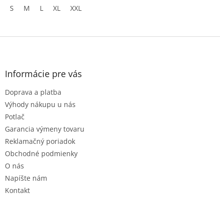
S
M
L
XL
XXL
Z
á
p
ä
Informácie pre vás
t
Doprava a platba
i
e
Výhody nákupu u nás
Potlač
Garancia výmeny tovaru
Reklamačný poriadok
Obchodné podmienky
O nás
Napíšte nám
Kontakt