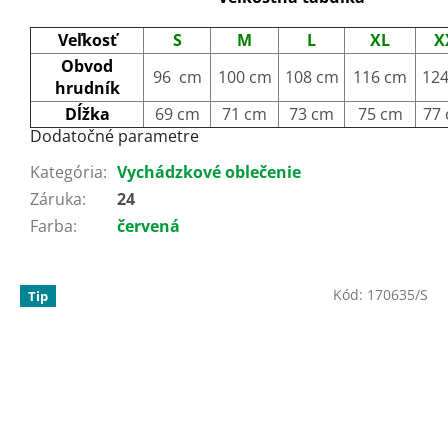
Veľkosť
S
M
L
XL
X
Obvod
96 cm
100 cm
108 cm
116 cm
12
hrudník
Dĺžka
69 cm
71 cm
73 cm
75 cm
77
Dodatočné parametre
Kategória
:
Vychádzkové oblečenie
Záruka
:
24
Farba
:
červená
Kód:
170635/S
Tip