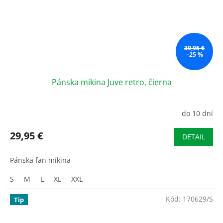
39,95 €
–25 %
Pánska mikina Juve retro, čierna
do 10 dní
29,95 €
DETAIL
Pánska fan mikina
S
M
L
XL
XXL
Kód:
170629/S
Tip