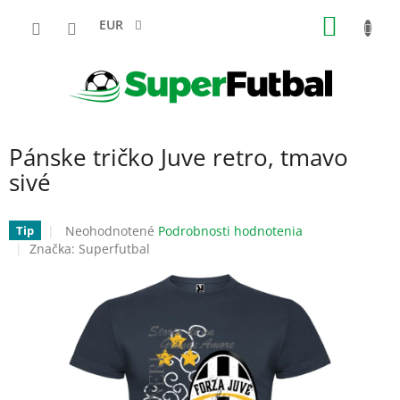
Prejsť
NÁKU
na
EUR
obsah
KOŠÍK
Pánske tričko Juve retro, tmavo
sivé
Priemerné
Neohodnotené
Podrobnosti hodnotenia
Tip
hodnotenie
Značka:
Superfutbal
produktu
je
0,0
z
5
hviezdičiek.