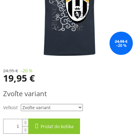
24,95 €
–20 %
24,95 €
–20 %
19,95 €
Jednotková
Zvoľte variant
cena:
Veľkosť
Pridať do košíka