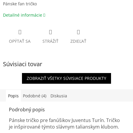
Pánske fan tričko
Detailné informácie
OPÝTAŤ SA
STRÁŽIŤ
ZDIEĽAŤ
Súvisiaci tovar
ZOBRAZIŤ VŠETKY SÚVISIACE PRODUKTY
Popis
Podobné (4)
Diskusia
Podrobný popis
Pánske tričko pre fanúšikov Juventus Turín. Tričko
je inšpirované týmto slávnym talianskym klubom.