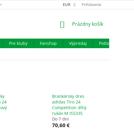
GARANCIA VÝMENY TOVARU
EUR
REKLAMAČNÝ PORIADOK
Prihlásenie
OBCHO
NÁKUPNÝ
Prázdny košík
KOŠÍK
Pre kluby
Fanshop
Výpredaj
Potlač
Iné š
sky
Brankársky dres
o 24
adidas Tiro 24
žový
Competition dlhý
rukáv M IS5335
Do 7 dní
70,60 €