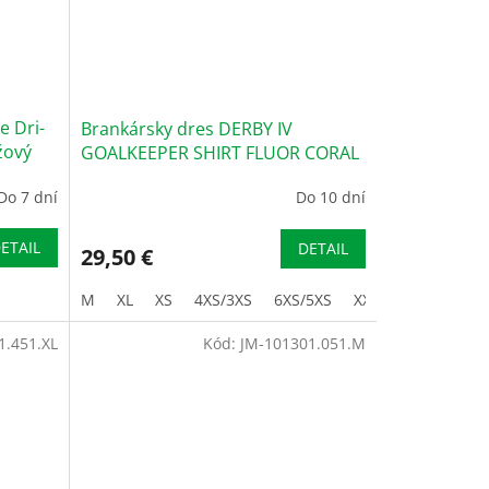
e Dri-
Brankársky dres DERBY IV
žový
GOALKEEPER SHIRT FLUOR CORAL
L/S
Do 7 dní
Do 10 dní
ETAIL
DETAIL
29,50 €
M
XL
XS
4XS/3XS
6XS/5XS
XXL/3XL
1.451.XL
Kód:
JM-101301.051.M