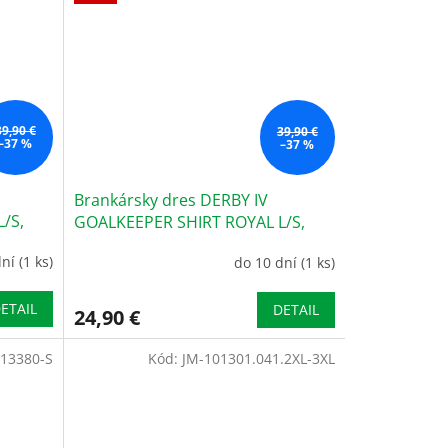
39,90 €
39,90 €
–37 %
–37 %
Brankársky dres DERBY IV
/S,
GOALKEEPER SHIRT ROYAL L/S,
veľkosť S
dní
(1 ks)
do 10 dní
(1 ks)
ETAIL
DETAIL
24,90 €
13380-S
Kód:
JM-101301.041.2XL-3XL