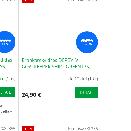
29,90 €
39,90 €
–33 %
–37 %
adidas
Brankársky dres DERBY IV
99,
GOALKEEPER SHIRT GREEN L/S,
veľkosť 6XS-5XS
dom
(1 ks)
do 10 dní
(1 ks)
ETAIL
DETAIL
24,90 €
das
veľkosť
ELLOW/BLACK
RED/BLACK
4/XXL355
Kód:
64/XXL356
3 + 1