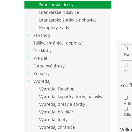
Brankárske dresy
Brankárske rukavice
Brankárske šortky a nohavice
Komplety, sady
Fanshop
Tašky, chrániče, doplnky
Pre kluby
Na 
Pre deti
Futbalové dresy
Akci
Kopačky
Výpredaj
Znač
Výpredaj Fanshop
Výpredaj kopačky, turfy, halovky
Adi
Výpredaj dresy a šortky
Výpredaj brankári
Nik
Výpredaj lopty
Výpredaj chrániče
Veľko