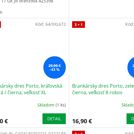
a 17 GK JR oranžová AZ5398
m
Kód:
64/XXL672
Kód
3 + 1
29,90 €
–43 %
ársky dres Porto, kráľovská
Brankársky dres Porto, zele
 / čierna, veľkosť XL
čierna, veľkosť 8 rokov
Skladom
(1 ks)
Skla
DETAIL
D
0 €
16,90 €
Kód:
RL-CA04130202221-02221/M
Kód
3 + 1