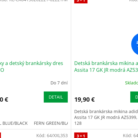
y a detský brankársky dres
Detská brankárska mikina 
TO
Assita 17 GK JR modrá AZ53
veľkosť 128
Do 7 dní
Skla
DETAIL
D
0 €
19,90 €
Detská brankárska mikina adi
Assita 17 GK JR modrá AZ5399, 
L BLUE/BLACK
FERN GREEN/BLACK
128
BLACK/FLUOR YELLOW
Y
Kód:
64/XXL353
Kód:
6
3 + 1