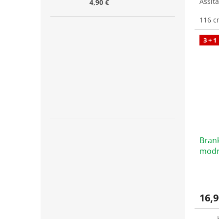
Assit
4,90 €
116 c
3 + 1
Brank
modrá
16,9