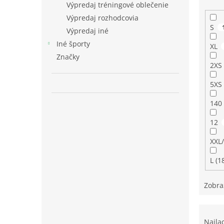
Výpredaj tréningové oblečenie
Výpredaj rozhodcovia
S
Výpredaj iné
Iné športy
XL
Značky
2XS
5XS
140
12
XXL
L (1
Zobra
R
a
Najla