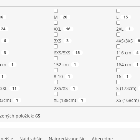
16
M
26
L
15
24
XXL
16
2XL
1
6
3XS
3
4XS/3XS
3
6XS/5XS
15
116 cm
4
 cm
1
152 cm
1
164 cm
1
1
8-10
1
16
1
/3XL
11
2XS/XS
1
S (173cm)
83cm)
1
XL (188cm)
1
XS (168cm)
zených položiek:
65
cnejšie
Najdrahšie
Najpredávanejšie
Abecedne