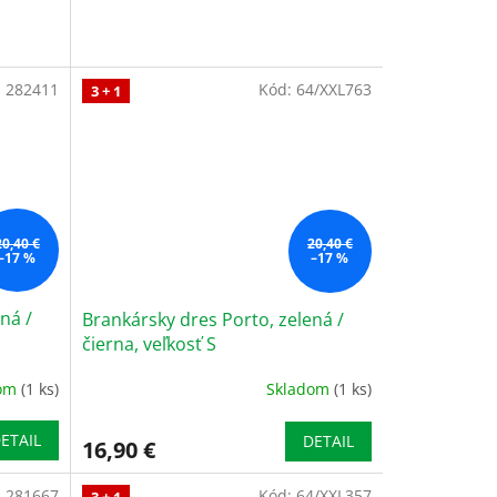
:
282411
Kód:
64/XXL763
3 + 1
20,40 €
20,40 €
–17 %
–17 %
ná /
Brankársky dres Porto, zelená /
čierna, veľkosť S
dom
(1 ks)
Skladom
(1 ks)
ETAIL
DETAIL
16,90 €
:
281667
Kód:
64/XXL357
3 + 1