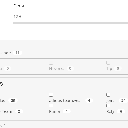
Cena
12
€
sklade
11
a
0
Novinka
0
Tip
0
ky
das
23
adidas teamwear
4
Joma
24
e Team
2
Puma
1
Roly
6
sť