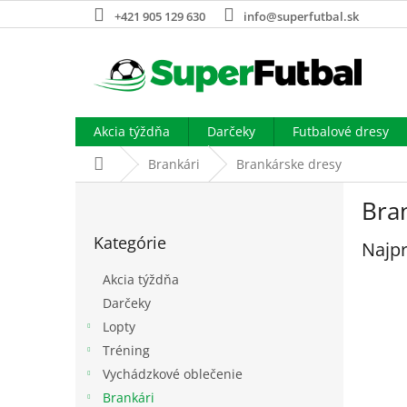
Prejsť
+421 905 129 630
info@superfutbal.sk
na
obsah
Akcia týždňa
Darčeky
Futbalové dresy
Domov
Brankári
Brankárske dresy
B
Bra
o
Preskočiť
č
Kategórie
kategórie
Najpr
n
ý
Akcia týždňa
p
Darčeky
a
Lopty
n
e
Tréning
l
Vychádzkové oblečenie
Brankári