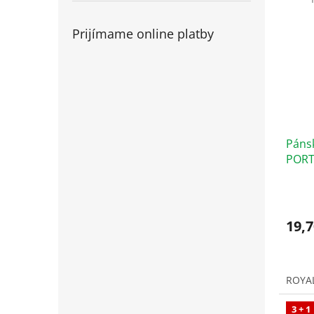
Prijímame online platby
Pánsk
POR
19,7
ROYA
3 + 1