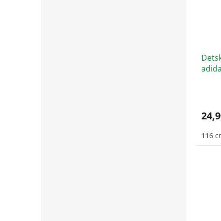
Detsk
adida
Slee
HK76
24,9
116 c