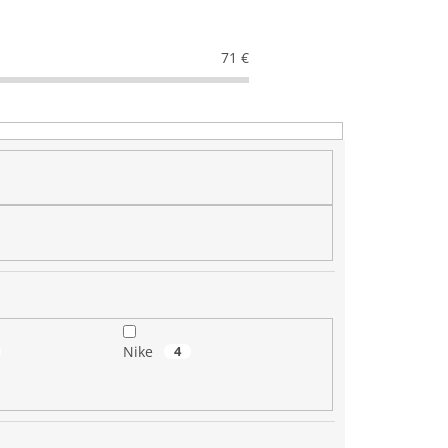
71
€
Nike
4