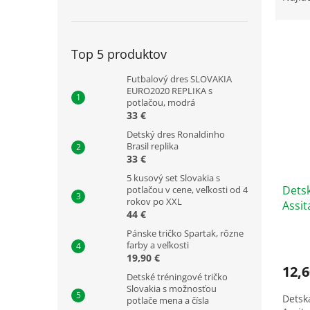
d
e
V
n
Top 5 produktov
ý
i
p
e
Futbalový dres SLOVAKIA
i
p
EURO2020 REPLIKA s
s
r
potlačou, modrá
p
o
33 €
r
d
Detský dres Ronaldinho
o
u
Brasil replika
33 €
d
k
u
t
5 kusový set Slovakia s
Dets
k
potlačou v cene, veľkosti od 4
o
rokov po XXL
Assit
t
v
44 €
o
Pánske tričko Spartak, rôzne
v
farby a veľkosti
19,90 €
12,6
Detské tréningové tričko
Slovakia s možnosťou
Detsk
potlače mena a čísla