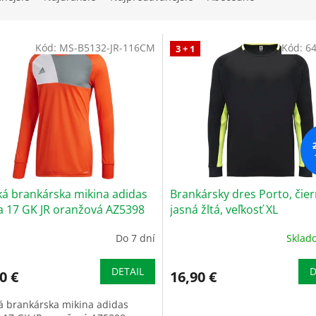
Kód:
MS-B5132-JR-116CM
Kód:
6
3 + 1
ká brankárska mikina adidas
Brankársky dres Porto, čier
a 17 GK JR oranžová AZ5398
jasná žltá, veľkosť XL
Do 7 dní
Skla
DETAIL
D
0 €
16,90 €
á brankárska mikina adidas