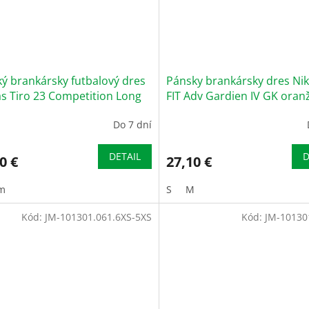
ý brankársky futbalový dres
Pánsky brankársky dres Nik
s Tiro 23 Competition Long
FIT Adv Gardien IV GK oran
ve Goalkeeper Jersey modrý
JSYSS DH7760 819
Do 7 dní
92
DETAIL
D
0 €
27,10 €
m
S
M
Kód:
JM-101301.061.6XS-5XS
Kód:
JM-10130