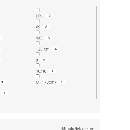
L/XL
2
XS
8
8
4XS
3
128 cm
4
8
1
46/48
1
1
M (178cm)
1
1
65
položiek celkom