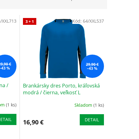
4/XXL713
Kód:
64/XXL537
3 + 1
29,90 €
29,90 €
–43 %
–43 %
na /
Brankársky dres Porto, kráľovská
modrá / čierna, veľkosť L
dom
(1 ks)
Skladom
(1 ks)
ETAIL
DETAIL
16,90 €