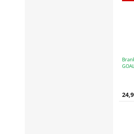
Bran
GOAL
veľko
24,9