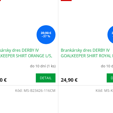
39,90 €
–37 %
kársky dres DERBY IV
Brankársky dres DERBY IV
KEEPER SHIRT ORANGE L/S,
GOALKEEPER SHIRT ROYAL L
sť 2XS
veľkosť L
do 10 dní
(1 ks)
do 10 
DETAIL
D
0 €
24,90 €
Kód:
MS-B23426-116CM
Kód:
MS-K