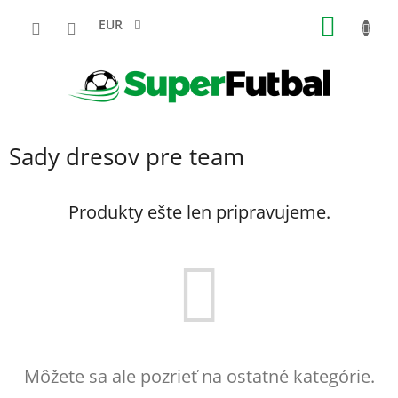
Prejsť
NÁKU
na
EUR
obsah
KOŠÍK
Sady dresov pre team
Produkty ešte len pripravujeme.
Môžete sa ale pozrieť na ostatné kategórie.