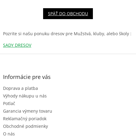
SPÄŤ DO OBCHODU
Pozrite si našu ponuku dresov pre Mužstvá, kluby, alebo školy :
SADY DRESOV
Z
á
p
ä
Informácie pre vás
t
Doprava a platba
i
e
Výhody nákupu u nás
Potlač
Garancia výmeny tovaru
Reklamačný poriadok
Obchodné podmienky
O nás