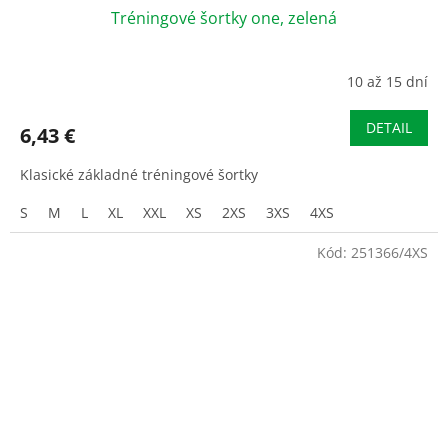
Tréningové šortky one, zelená
10 až 15 dní
DETAIL
6,43 €
Klasické základné tréningové šortky
S
M
L
XL
XXL
XS
2XS
3XS
4XS
Kód:
251366/4XS