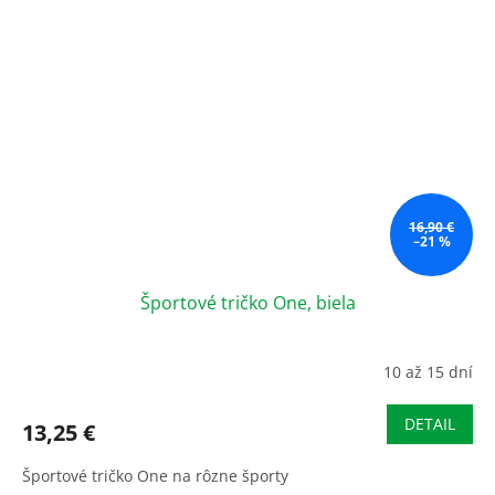
16,90 €
–21 %
Športové tričko One, biela
10 až 15 dní
DETAIL
13,25 €
Športové tričko One na rôzne športy