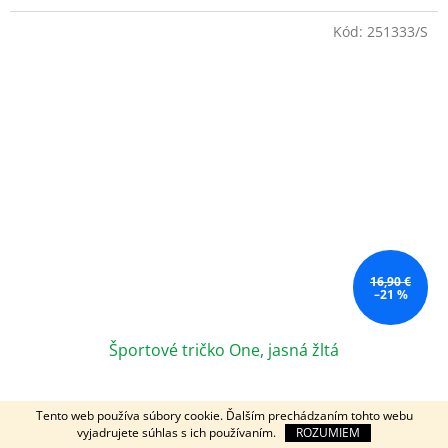
Kód:
251333/S
16,90 €
–21 %
Športové tričko One, jasná žltá
10 až 15 dní
Tento web používa súbory cookie. Ďalším prechádzaním tohto webu
vyjadrujete súhlas s ich používaním.
ROZUMIEM