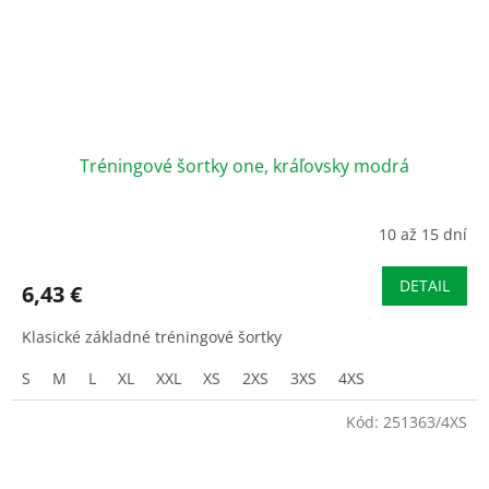
Tréningové šortky one, kráľovsky modrá
10 až 15 dní
DETAIL
6,43 €
Klasické základné tréningové šortky
S
M
L
XL
XXL
XS
2XS
3XS
4XS
Kód:
251363/4XS