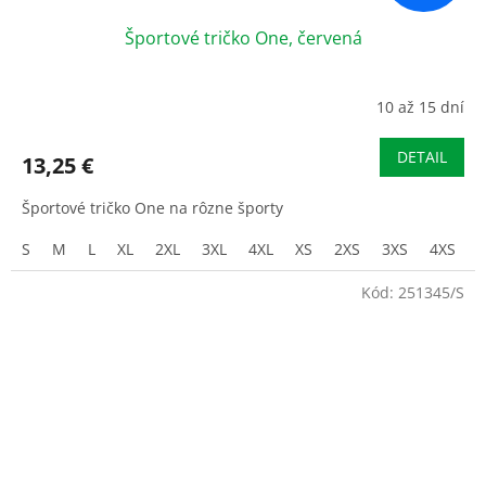
Športové tričko One, červená
10 až 15 dní
DETAIL
13,25 €
Športové tričko One na rôzne športy
S
M
L
XL
2XL
3XL
4XL
XS
2XS
3XS
4XS
Kód:
251345/S