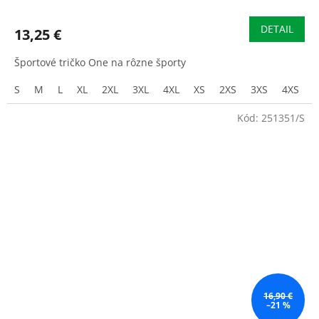
DETAIL
13,25 €
Športové tričko One na rôzne športy
S
M
L
XL
2XL
3XL
4XL
XS
2XS
3XS
4XS
Kód:
251351/S
16,90 €
–21 %