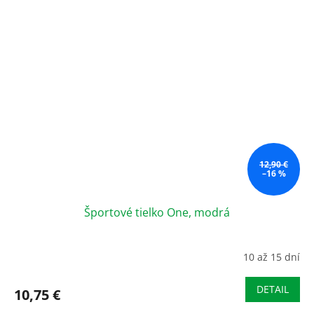
12,90 €
–16 %
Športové tielko One, modrá
10 až 15 dní
DETAIL
10,75 €