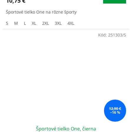
10,75 €
Športové tielko One na rôzne športy
S
M
L
XL
2XL
3XL
4XL
Kód:
251303/S
12,90 €
–16 %
Športové tielko One, čierna