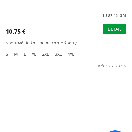
10 až 15 dní
DETAIL
10,75 €
Športové tielko One na rôzne športy
S
M
L
XL
2XL
3XL
4XL
Kód:
251282/S