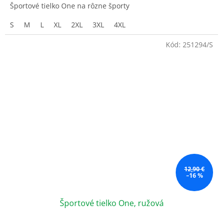
Športové tielko One na rôzne športy
S
M
L
XL
2XL
3XL
4XL
Kód:
251294/S
12,90 €
–16 %
Športové tielko One, ružová