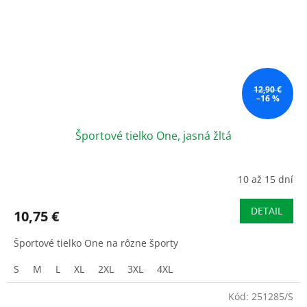
12,90 €
–16 %
Športové tielko One, jasná žltá
10 až 15 dní
DETAIL
10,75 €
Športové tielko One na rôzne športy
S
M
L
XL
2XL
3XL
4XL
Kód:
251285/S