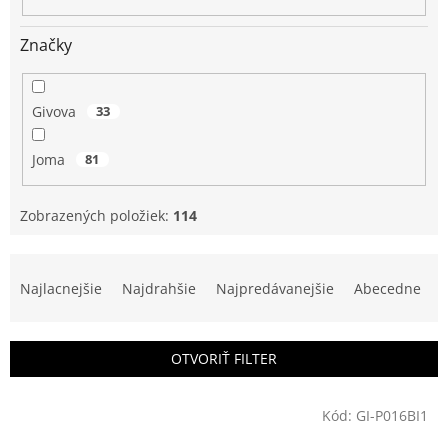
Značky
Givova
33
Joma
81
Zobrazených položiek:
114
R
a
Najlacnejšie
Najdrahšie
Najpredávanejšie
Abecedne
d
e
n
OTVORIŤ FILTER
i
e
V
p
Kód:
GI-P016BI1
ý
r