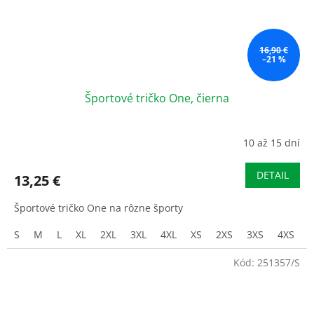
16,90 €
–21 %
Športové tričko One, čierna
10 až 15 dní
DETAIL
13,25 €
Športové tričko One na rôzne športy
S
M
L
XL
2XL
3XL
4XL
XS
2XS
3XS
4XS
Kód:
251357/S