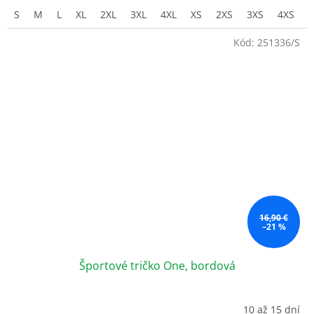
S
M
L
XL
2XL
3XL
4XL
XS
2XS
3XS
4XS
Kód:
251336/S
16,90 €
–21 %
Športové tričko One, bordová
10 až 15 dní