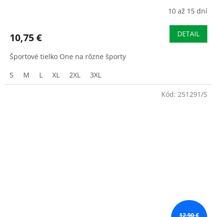
10 až 15 dní
DETAIL
10,75 €
Športové tielko One na rôzne športy
S
M
L
XL
2XL
3XL
Kód:
251291/S
12,90 €