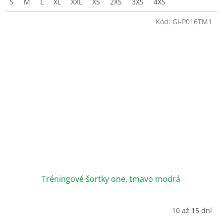
S
M
L
XL
XXL
XS
2XS
3XS
4XS
Kód:
GI-P016TM1
Tréningové šortky one, tmavo modrá
10 až 15 dní