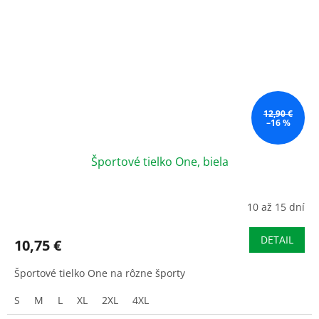
12,90 €
–16 %
Športové tielko One, biela
10 až 15 dní
DETAIL
10,75 €
Športové tielko One na rôzne športy
S
M
L
XL
2XL
4XL