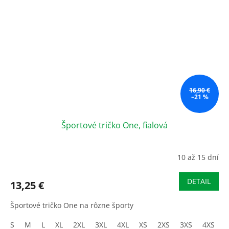
16,90 €
–21 %
Športové tričko One, fialová
10 až 15 dní
DETAIL
13,25 €
Športové tričko One na rôzne športy
S
M
L
XL
2XL
3XL
4XL
XS
2XS
3XS
4XS