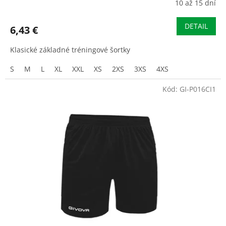
10 až 15 dní
DETAIL
6,43 €
Klasické základné tréningové šortky
S
M
L
XL
XXL
XS
2XS
3XS
4XS
Kód:
GI-P016CI1