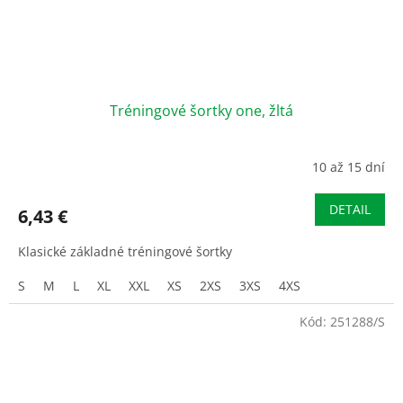
Tréningové šortky one, žltá
10 až 15 dní
DETAIL
6,43 €
Klasické základné tréningové šortky
S
M
L
XL
XXL
XS
2XS
3XS
4XS
Kód:
251288/S