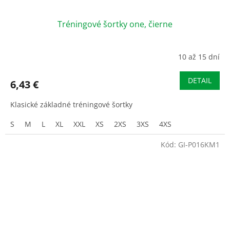
Tréningové šortky one, čierne
10 až 15 dní
DETAIL
6,43 €
Klasické základné tréningové šortky
S
M
L
XL
XXL
XS
2XS
3XS
4XS
Kód:
GI-P016KM1