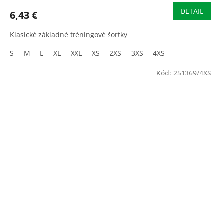
DETAIL
6,43 €
Klasické základné tréningové šortky
S
M
L
XL
XXL
XS
2XS
3XS
4XS
Kód:
251369/4XS