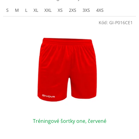
5
S
M
L
XL
XXL
XS
2XS
3XS
4XS
hviezdičiek.
Kód:
GI-P016CE1
Tréningové šortky one, červené