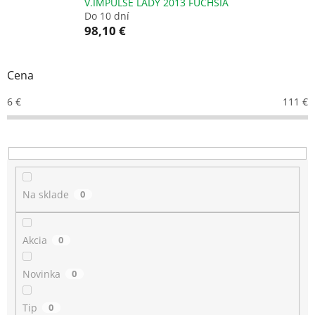
V.IMPULSE LADY 2013 FUCHSIA
Do 10 dní
98,10 €
Cena
6
€
111
€
Na sklade
0
Akcia
0
Novinka
0
Tip
0