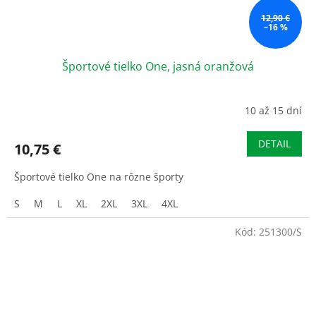
12,90 €
–16 %
Športové tielko One, jasná oranžová
10 až 15 dní
DETAIL
10,75 €
Športové tielko One na rôzne športy
S
M
L
XL
2XL
3XL
4XL
Kód:
251300/S