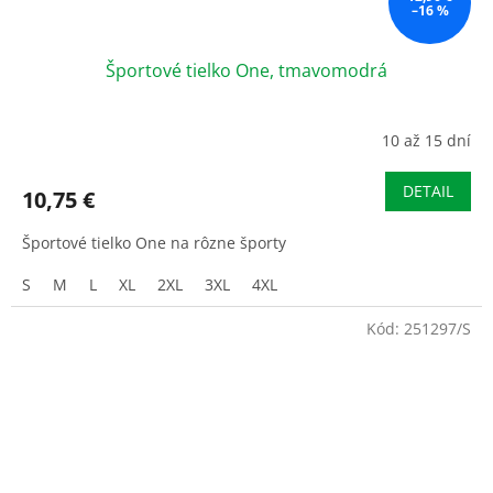
–16 %
Športové tielko One, tmavomodrá
10 až 15 dní
DETAIL
10,75 €
Športové tielko One na rôzne športy
S
M
L
XL
2XL
3XL
4XL
Kód:
251297/S