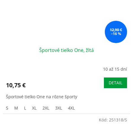
12,90 €
–16 %
Športové tielko One, žltá
10 až 15 dní
DETAIL
10,75 €
Športové tielko One na rôzne športy
S
M
L
XL
2XL
3XL
4XL
Kód:
251318/S