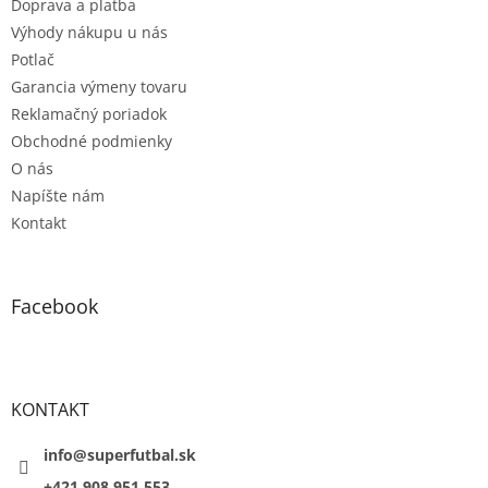
Doprava a platba
i
e
Výhody nákupu u nás
Potlač
Garancia výmeny tovaru
Reklamačný poriadok
Obchodné podmienky
O nás
Napíšte nám
Kontakt
Facebook
KONTAKT
info@superfutbal.sk
+421 908 951 553