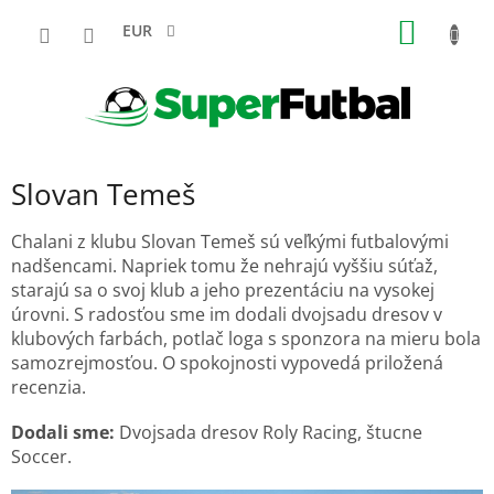
Prejsť
NÁKU
na
EUR
obsah
KOŠÍK
Slovan Temeš
Chalani z klubu Slovan Temeš sú veľkými futbalovými
nadšencami. Napriek tomu že nehrajú vyššiu súťaž,
starajú sa o svoj klub a jeho prezentáciu na vysokej
úrovni. S radosťou sme im dodali dvojsadu dresov v
klubových farbách, potlač loga s sponzora na mieru bola
samozrejmosťou. O spokojnosti vypovedá priložená
recenzia.
Dodali sme:
Dvojsada dresov Roly Racing, štucne
Soccer.