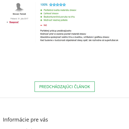
PREDCHÁDZAJÚCI ČLÁNOK
Z
á
p
ä
Informácie pre vás
t