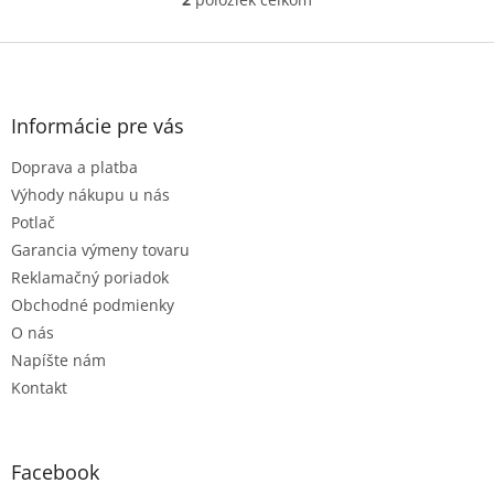
O
v
l
Z
á
á
d
p
a
ä
Informácie pre vás
c
t
i
Doprava a platba
i
e
e
p
Výhody nákupu u nás
r
Potlač
v
Garancia výmeny tovaru
k
Reklamačný poriadok
y
v
Obchodné podmienky
ý
O nás
p
Napíšte nám
i
s
Kontakt
u
Facebook