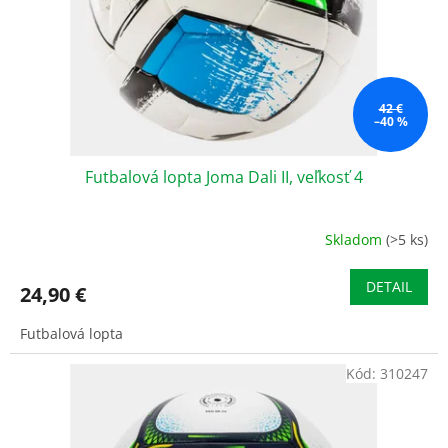
o
o
d
v
u
k
t
o
42 €
–40 %
v
Futbalová lopta Joma Dali II, veľkosť 4
Skladom
(>5 ks)
DETAIL
24,90 €
Futbalová lopta
Kód:
310247