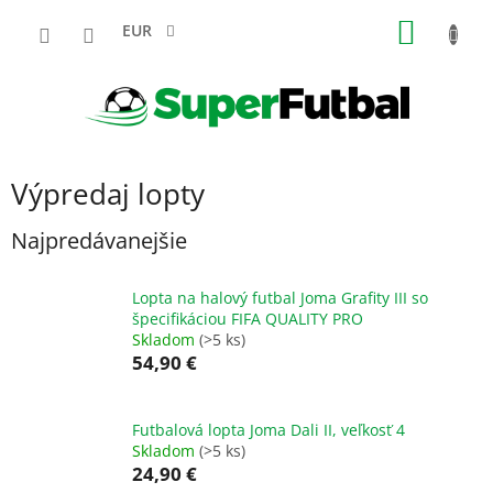
Prejsť
NÁKU
na
EUR
obsah
KOŠÍK
Výpredaj lopty
Najpredávanejšie
Lopta na halový futbal Joma Grafity III so
špecifikáciou FIFA QUALITY PRO
Skladom
(>5 ks)
54,90 €
Futbalová lopta Joma Dali II, veľkosť 4
Skladom
(>5 ks)
24,90 €