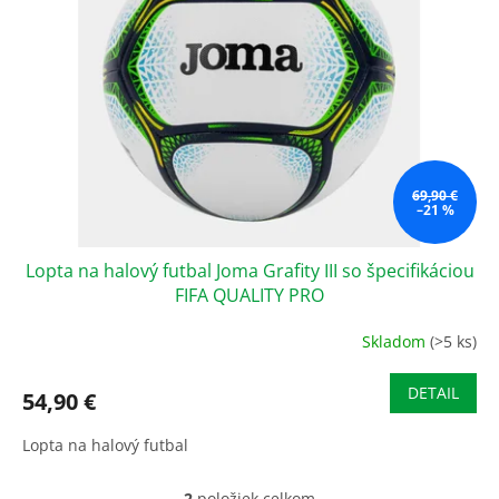
69,90 €
–21 %
Lopta na halový futbal Joma Grafity III so špecifikáciou
FIFA QUALITY PRO
Skladom
(>5 ks)
DETAIL
54,90 €
Lopta na halový futbal
2
položiek celkom