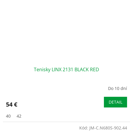
Tenisky LINX 2131 BLACK RED
Do 10 dní
DETAIL
54 €
40
42
Kód:
JM-C.N680S-902.44