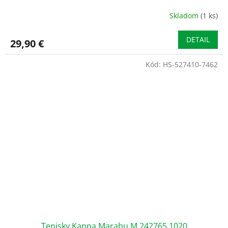
Skladom
(1 ks)
DETAIL
29,90 €
Kód:
HS-527410-7462
Tenisky Kappa Marabu M 242765 1020