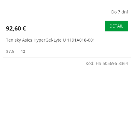
Do 7 dní
DETAIL
92,60 €
Tenisky Asics HyperGel-Lyte U 1191A018-001
37,5
40
Kód:
HS-505696-8364