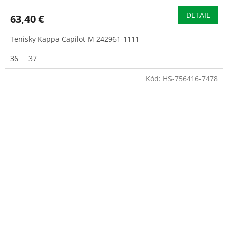
DETAIL
63,40 €
Tenisky Kappa Capilot M 242961-1111
36
37
Kód:
HS-756416-7478