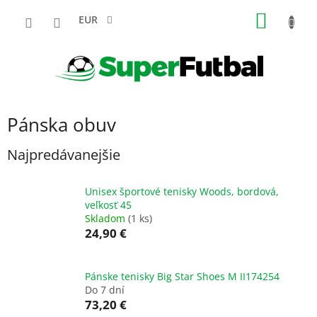
Prejsť
NÁKU
na
EUR
obsah
KOŠÍK
Pánska obuv
Najpredávanejšie
Unisex športové tenisky Woods, bordová,
veľkosť 45
Skladom
(1 ks)
24,90 €
Pánske tenisky Big Star Shoes M II174254
Do 7 dní
73,20 €