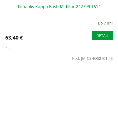
Topánky Kappa Bash Mid Fur 242799 1614
Do 7 dní
DETAIL
63,40 €
36
Kód:
JM-CSHOS2101.45