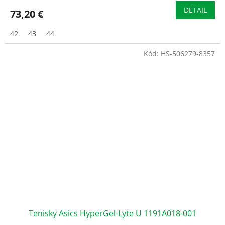
DETAIL
73,20 €
42
43
44
Kód:
HS-506279-8357
Tenisky Asics HyperGel-Lyte U 1191A018-001