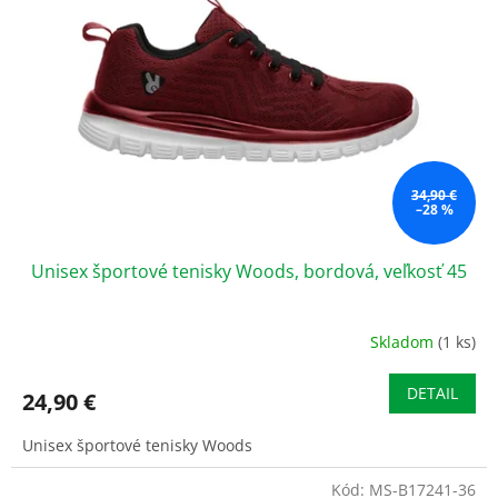
s
u
p
k
r
t
o
o
d
v
u
k
t
o
34,90 €
–28 %
v
Unisex športové tenisky Woods, bordová, veľkosť 45
Skladom
(1 ks)
DETAIL
24,90 €
Unisex športové tenisky Woods
Kód:
MS-B17241-36