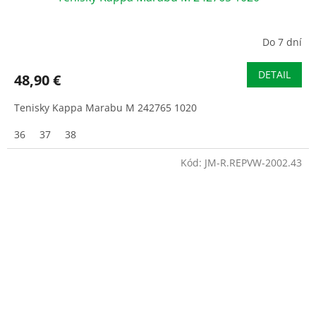
Do 7 dní
DETAIL
48,90 €
Tenisky Kappa Marabu M 242765 1020
36
37
38
Kód:
JM-R.REPVW-2002.43