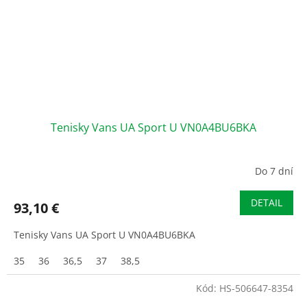
Tenisky Vans UA Sport U VN0A4BU6BKA
Do 7 dní
DETAIL
93,10 €
Tenisky Vans UA Sport U VN0A4BU6BKA
35
36
36,5
37
38,5
Kód:
HS-506647-8354