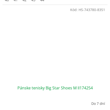
Kód:
HS-743780-8351
Pánske tenisky Big Star Shoes M II174254
Do 7 dní