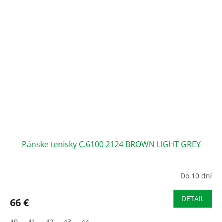
Pánske tenisky C.6100 2124 BROWN LIGHT GREY
Do 10 dní
DETAIL
66 €
40
41
42
43
44