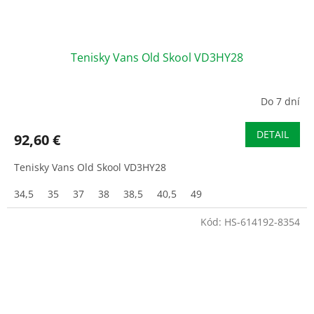
Tenisky Vans Old Skool VD3HY28
Do 7 dní
DETAIL
92,60 €
Tenisky Vans Old Skool VD3HY28
34,5
35
37
38
38,5
40,5
49
Kód:
HS-614192-8354