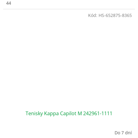
44
Kód:
HS-652875-8365
Tenisky Kappa Capilot M 242961-1111
Do 7 dní