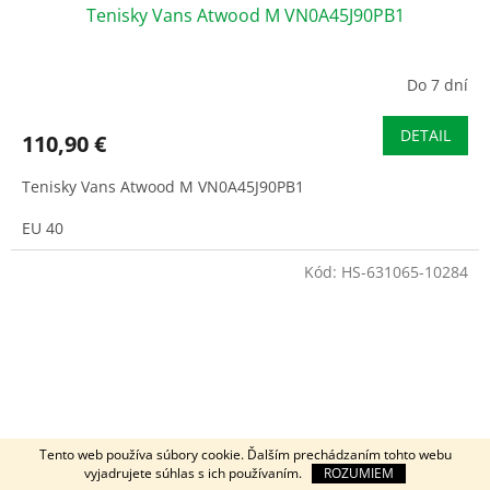
Tenisky Vans Atwood M VN0A45J90PB1
Do 7 dní
DETAIL
110,90 €
Tenisky Vans Atwood M VN0A45J90PB1
EU 40
Kód:
HS-631065-10284
Tento web používa súbory cookie. Ďalším prechádzaním tohto webu
vyjadrujete súhlas s ich používaním.
ROZUMIEM