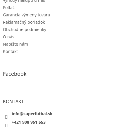
e
p
Výhody nákupu u nás
r
Potlač
v
Garancia výmeny tovaru
k
Reklamačný poriadok
y
v
Obchodné podmienky
ý
O nás
p
Napíšte nám
i
s
Kontakt
u
Facebook
KONTAKT
info@superfutbal.sk
+421 908 951 553