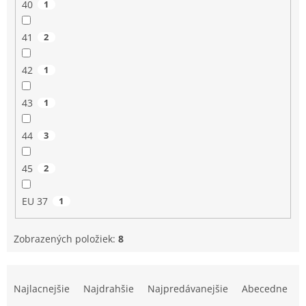
40
1
41
2
42
1
43
1
44
3
45
2
EU 37
1
Zobrazených položiek:
8
R
a
Najlacnejšie
Najdrahšie
Najpredávanejšie
Abecedne
d