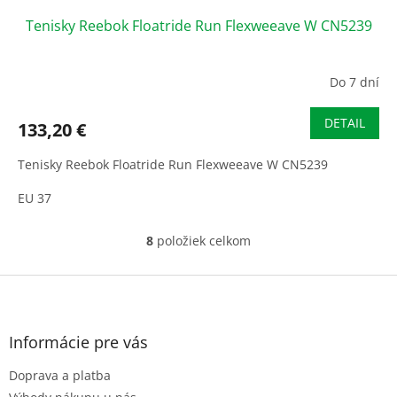
Tenisky Reebok Floatride Run Flexweeave W CN5239
Do 7 dní
DETAIL
133,20 €
Tenisky Reebok Floatride Run Flexweeave W CN5239
EU 37
8
položiek celkom
O
v
l
Z
á
á
d
p
a
ä
Informácie pre vás
c
t
i
Doprava a platba
i
e