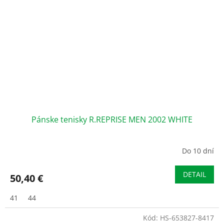
Pánske tenisky R.REPRISE MEN 2002 WHITE
Do 10 dní
DETAIL
50,40 €
41
44
Kód:
HS-653827-8417