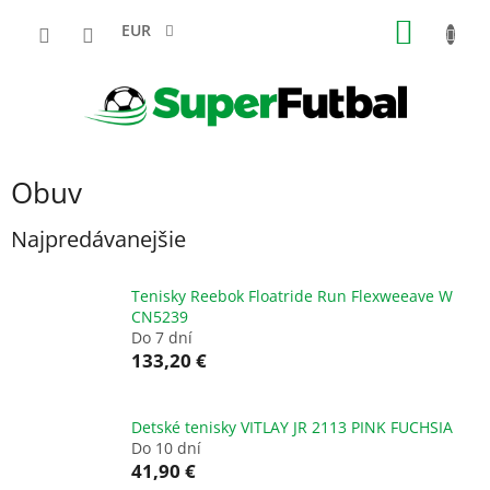
Prejsť
NÁKU
na
EUR
obsah
KOŠÍK
Obuv
Najpredávanejšie
Tenisky Reebok Floatride Run Flexweeave W
CN5239
Do 7 dní
133,20 €
Detské tenisky VITLAY JR 2113 PINK FUCHSIA
Do 10 dní
41,90 €