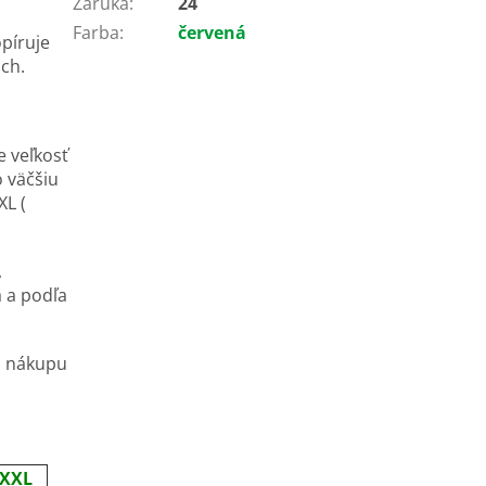
Záruka
:
24
Farba
:
červená
opíruje
ach.
e veľkosť
o väčšiu
XL (
,
 a podľa
d nákupu
XXL