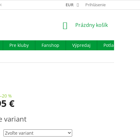
GARANCIA VÝMENY TOVARU
EUR
REKLAMAČNÝ PORIADOK
Prihlásenie
OBCHO
NÁKUPNÝ
Prázdny košík
KOŠÍK
Pre kluby
Fanshop
Výpredaj
Potlač
Iné š
–20 %
95 €
ová
e variant