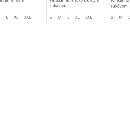
a fan mikina
Pánske fan tričko s dlhým
Pánske fa
rukávom
rukávom
M
L
XL
XXL
S
M
L
XL
XXL
S
M