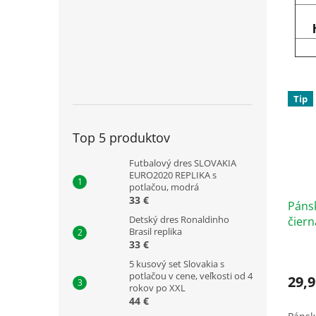
Tip
Top 5 produktov
Futbalový dres SLOVAKIA
EURO2020 REPLIKA s
potlačou, modrá
33 €
Pánsk
Detský dres Ronaldinho
čiern
Brasil replika
33 €
5 kusový set Slovakia s
potlačou v cene, veľkosti od 4
29,9
rokov po XXL
44 €