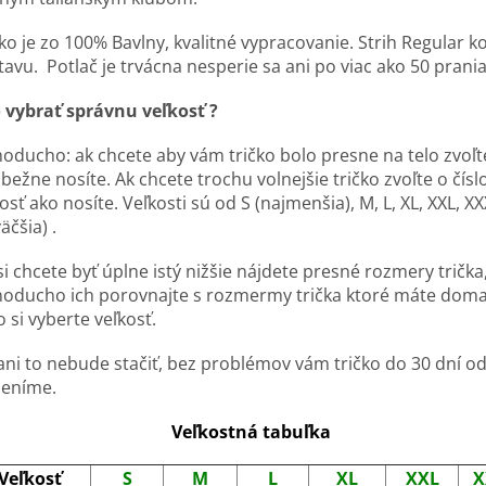
ko je zo 100% Bavlny, kvalitné vypracovanie. Strih Regular k
avu. Potlač je trvácna nesperie sa ani po viac ako 50 prani
 vybrať správnu veľkosť ?
noducho: ak chcete aby vám tričko bolo presne na telo zvoľt
bežne nosíte. Ak chcete trochu volnejšie tričko zvoľte o čísl
osť ako nosíte. Veľkosti sú od S (najmenšia), M, L, XL, XXL, XX
äčšia) .
i chcete byť úplne istý nižšie nájdete presné rozmery trička
noducho ich porovnajte s rozmermy trička ktoré máte doma
 si vyberte veľkosť.
ani to nebude stačiť, bez problémov vám tričko do 30 dní o
eníme.
Veľkostná tabuľka
Veľkosť
S
M
L
XL
XXL
X