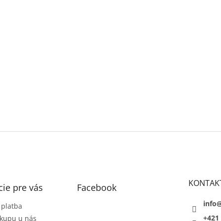
KONTAK
ie pre vás
Facebook
info
 platba
+421 
kupu u nás