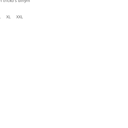
n tričko s dlhým
L
XL
XXL