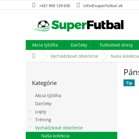
Prejsť
+421 905 129 630
info@superfutbal.sk
na
obsah
Akcia týždňa
Darčeky
Futbalové dresy
Domov
Vychádzkové oblečenie
Naša kolekcia
B
Páns
o
Preskočiť
č
Kategórie
kategórie
Tip
n
ý
Akcia týždňa
p
Darčeky
a
Lopty
n
e
Tréning
l
Vychádzkové oblečenie
Naša kolekcia