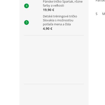
Pánsk
Pánske tričko Spartak, rôzne
farby a veľkosti
19,90 €
S
Detské tréningové tričko
Slovakia s možnosťou
potlače mena a čísla
4,90 €