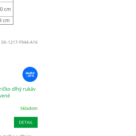
0 cm
9 cm
:
SK-1217-F944-A16
24,95 €
–20 %
ričko dlhý rukáv
rvené
Skladom
DETAIL