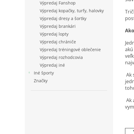
Výpredaj Fanshop
Výpredaj kopačky, turfy, halovky
Trič
post
Výpredaj dresy a šortky
Výpredaj brankári
Ako
Výpredaj lopty
Výpredaj chrániče
Jed
akú 
Výpredaj tréningové oblečenie
veľk
Výpredaj rozhodcovia
najv
Výpredaj iné
Iné športy
Ak s
Značky
jed
toho
Ak 
vym