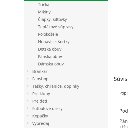
Tričká
Mikiny
Čiapky, šiltovky
Teplákové súpravy
Polokošele
Nohavice, šortky
Detská obuv
Pánska obuv
Dámska obuv
Brankári
Súvis
Fanshop
Tašky, chrániče, doplnky
Popi
Pre kluby
Pre deti
Futbalové dresy
Pod
Kopačky
Pán
Výpredaj
slá