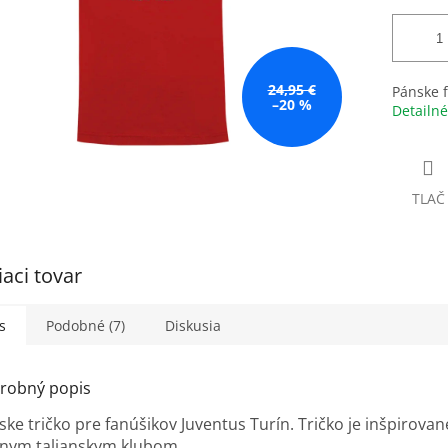
24,95 €
Pánske f
–20 %
Detailné
TLAČ
iaci tovar
s
Podobné (7)
Diskusia
robný popis
ske tričko pre fanúšikov Juventus Turín. Tričko je inšpirova
vnym talianskym klubom.