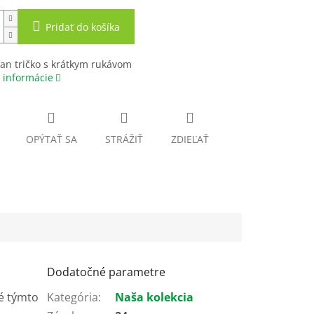
Pridať do košíka
an tričko s krátkym rukávom
 informácie
OPÝTAŤ SA
STRÁŽIŤ
ZDIEĽAŤ
Dodatočné parametre
né týmto
Kategória
:
Naša kolekcia