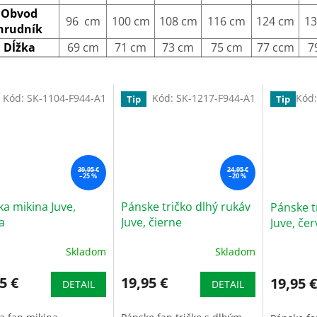
Obvod
96 cm
100 cm
108 cm
116 cm
124 cm
13
hrudník
Dĺžka
69 cm
71 cm
73 cm
75 cm
77 ccm
7
Kód:
SK-1104-F944-A1
Kód:
SK-1217-F944-A1
Kód
Tip
Tip
39,95 €
24,95 €
–25 %
–20 %
a mikina Juve,
Pánske tričko dlhý rukáv
Pánske t
a
Juve, čierne
Juve, če
Skladom
Skladom
5 €
19,95 €
19,95 €
DETAIL
DETAIL