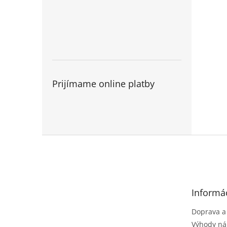
Prijímame online platby
Z
á
p
ä
t
Informác
i
e
Doprava a
Výhody ná