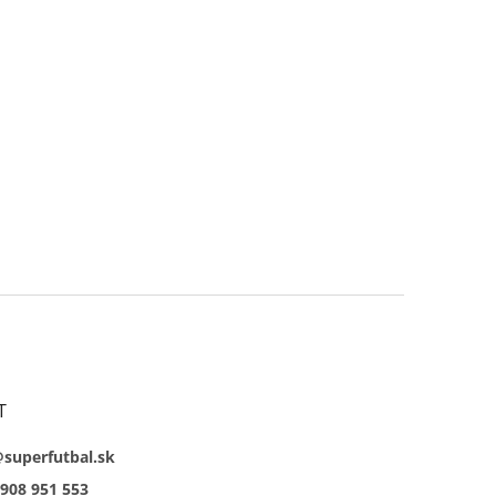
T
@superfutbal.sk
908 951 553