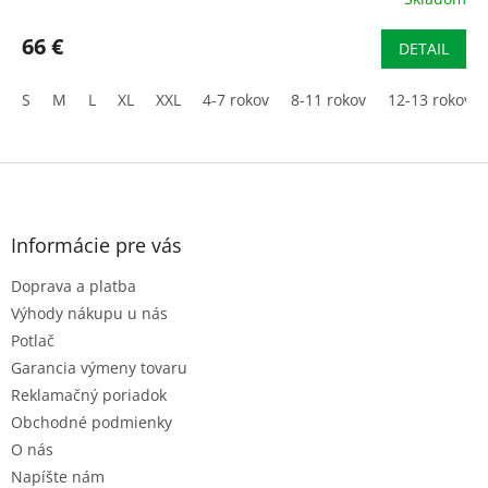
Priemerné
hodnotenie
R
produktu
66 €
DETAIL
je
M
3,5
S
M
L
XL
XXL
4-7 rokov
8-11 rokov
12-13 rokov
z
O
5
hviezdičiek.
Z
á
p
ä
Informácie pre vás
t
Doprava a platba
i
e
Výhody nákupu u nás
Potlač
Garancia výmeny tovaru
Reklamačný poriadok
Obchodné podmienky
O nás
Napíšte nám