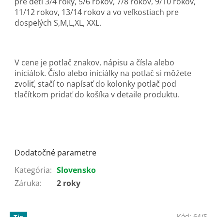
pre deti 3/4 roky, 5/6 rokov, 7/8 rokov, 9/10 rokov,
11/12 rokov, 13/14 rokov a vo veľkostiach pre
dospelých S,M,L,XL, XXL.
V cene je potlač znakov, nápisu a čísla alebo
iniciálok. Číslo alebo iniciálky na potlač si môžete
zvoliť, stačí to napísať do kolonky potlač pod
tlačítkom pridať do košíka v detaile produktu.
Dodatočné parametre
Kategória
:
Slovensko
Záruka
:
2 roky
Kód:
64/S
Tip