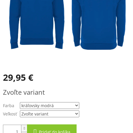
29,95 €
Jednotková
Zvoľte variant
cena:
Farba
Veľkosť
Pridať do košíka