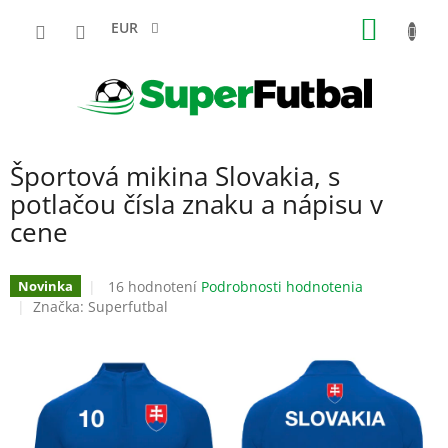
Prejsť
NÁKU
na
EUR
obsah
KOŠÍK
Športová mikina Slovakia, s
potlačou čísla znaku a nápisu v
cene
Priemerné
16 hodnotení
Podrobnosti hodnotenia
Novinka
hodnotenie
Značka:
Superfutbal
produktu
je
3,6
z
5
hviezdičiek.