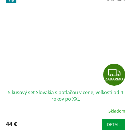
Z
ZADARMO
A
5 kusový set Slovakia s potlačou v cene, veľkosti od 4
D
rokov po XXL
A
Skladom
Priemerné
hodnotenie
R
produktu
44 €
DETAIL
je