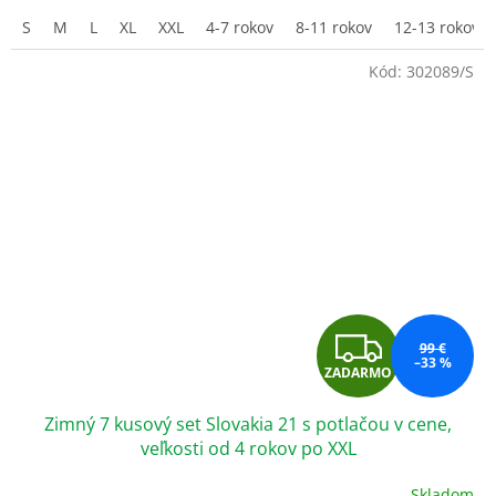
M
3,2
S
M
L
XL
XXL
4-7 rokov
8-11 rokov
12-13 rokov
z
O
5
Kód:
302089/S
hviezdičiek.
Z
99 €
–33 %
ZADARMO
A
Zimný 7 kusový set Slovakia 21 s potlačou v cene,
D
veľkosti od 4 rokov po XXL
A
Skladom