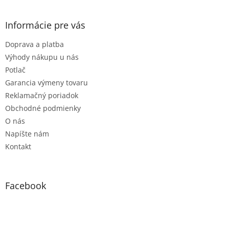
á
p
ä
Informácie pre vás
t
Doprava a platba
i
e
Výhody nákupu u nás
Potlač
Garancia výmeny tovaru
Reklamačný poriadok
Obchodné podmienky
O nás
Napíšte nám
Kontakt
Facebook