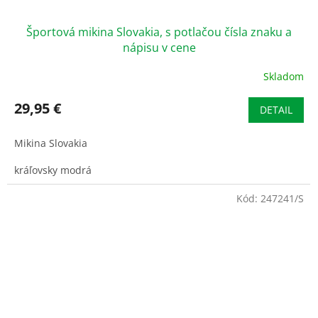
Športová mikina Slovakia, s potlačou čísla znaku a
nápisu v cene
Skladom
Priemerné
hodnotenie
produktu
29,95 €
DETAIL
je
3,6
Mikina Slovakia
z
5
kráľovsky modrá
hviezdičiek.
Kód:
247241/S