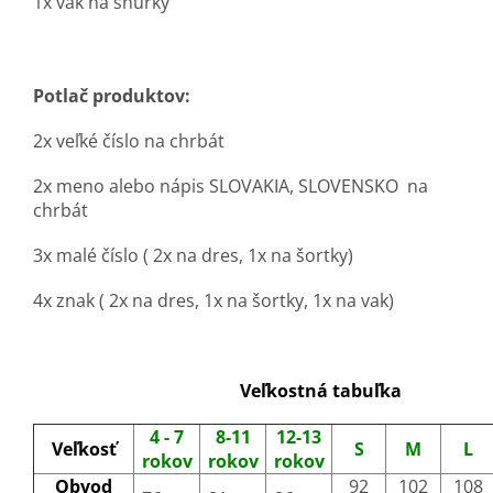
1x vak na šnúrky
Potlač produktov:
2x veľké číslo na chrbát
2x meno alebo nápis SLOVAKIA, SLOVENSKO na
chrbát
3x malé číslo ( 2x na dres, 1x na šortky)
4x znak ( 2x na dres, 1x na šortky, 1x na vak)
Veľkostná tabuľka
4 - 7
8-11
12-13
Veľkosť
S
M
L
rokov
rokov
rokov
Obvod
92
102
108