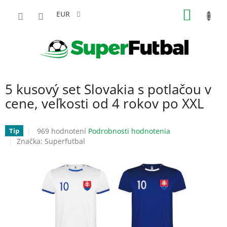
Prejsť
NÁKU
na
EUR
obsah
KOŠÍK
5 kusový set Slovakia s potlačou v
cene, veľkosti od 4 rokov po XXL
Priemerné
969 hodnotení
Podrobnosti hodnotenia
Tip
hodnotenie
Značka:
Superfutbal
produktu
je
3,2
z
5
hviezdičiek.