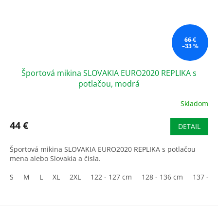
66 €
–33 %
Športová mikina SLOVAKIA EURO2020 REPLIKA s
potlačou, modrá
Skladom
Priemerné
hodnotenie
produktu
44 €
DETAIL
je
3,0
Športová mikina SLOVAKIA EURO2020 REPLIKA s potlačou
z
mena alebo Slovakia a čísla.
5
hviezdičiek.
S
M
L
XL
2XL
122 - 127 cm
128 - 136 cm
137 - 1
Z