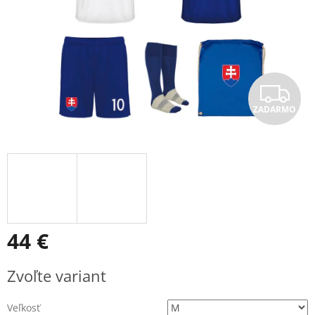
Z
ZADARMO
A
D
A
R
M
44 €
O
Jednotková
Zvoľte variant
cena:
Veľkosť