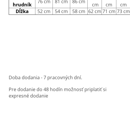
76 cm
81 cm
86 cm
hrudník
cm
cm
cm
Dĺžka
52 cm
54 cm
58 cm
62 cm
71 cm
73 cm
Doba dodania - 7 pracovných dní.
Pre dodanie do 48 hodín možnosť priplatiť si
expresné dodanie