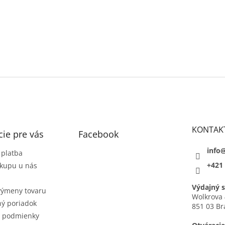
p
i
s
u
KONTAK
ie pre vás
Facebook
info
 platba
+421 
kupu u nás
Výdajný s
výmeny tovaru
Wolkrova 
ý poriadok
851 03 Br
 podmienky