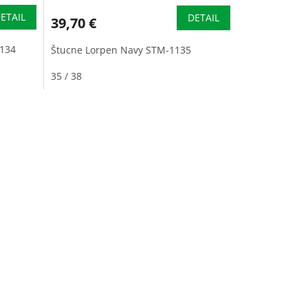
ETAIL
DETAIL
39,70 €
1134
Štucne Lorpen Navy STM-1135
35 / 38