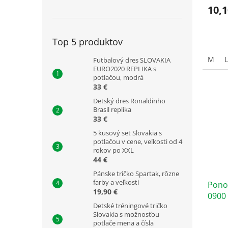
10,1
Top 5 produktov
M
L
Futbalový dres SLOVAKIA
EURO2020 REPLIKA s
potlačou, modrá
33 €
Detský dres Ronaldinho
Brasil replika
33 €
5 kusový set Slovakia s
potlačou v cene, veľkosti od 4
rokov po XXL
44 €
Pánske tričko Spartak, rôzne
farby a veľkosti
Pono
19,90 €
0900
Detské tréningové tričko
Slovakia s možnosťou
potlače mena a čísla