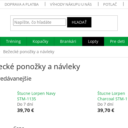
DOPRAVA A PLATBA
VÝHODY NÁKUPU U NÁS
POTLAČ
HĽADAŤ
Tréning
Kopačky
Brankári
Lopty
Pre deti
Bežecké ponožky a návleky
ecké ponožky a návleky
edávanejšie
Štucne Lorpen Navy
Štucne Lorpen
STM-1135
Charcoal STM-1
Do 7 dní
Do 7 dní
39,70 €
39,70 €