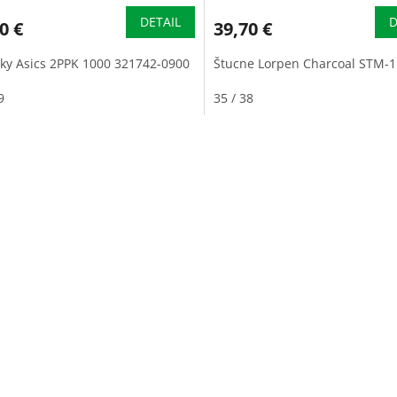
DETAIL
D
0 €
39,70 €
ky Asics 2PPK 1000 321742-0900
Štucne Lorpen Charcoal STM-
9
35 / 38
O
v
l
á
d
a
c
i
e
p
r
v
k
y
v
ý