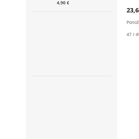
4,90 €
23,6
Ponož
47 / 4