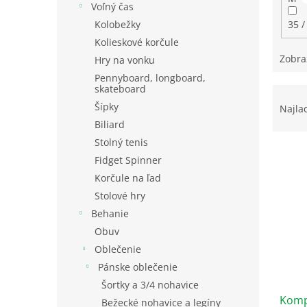
Voľný čas
35 /
Kolobežky
Kolieskové korčule
Zobra
Hry na vonku
Pennyboard, longboard,
skateboard
R
a
Šípky
Najla
d
Biliard
e
Stolný tenis
V
n
Fidget Spinner
ý
i
Korčule na ľad
p
e
i
p
Stolové hry
s
r
Behanie
p
o
Obuv
r
d
Oblečenie
o
u
Pánske oblečenie
d
k
u
Šortky a 3/4 nohavice
t
Komp
k
o
Bežecké nohavice a legíny