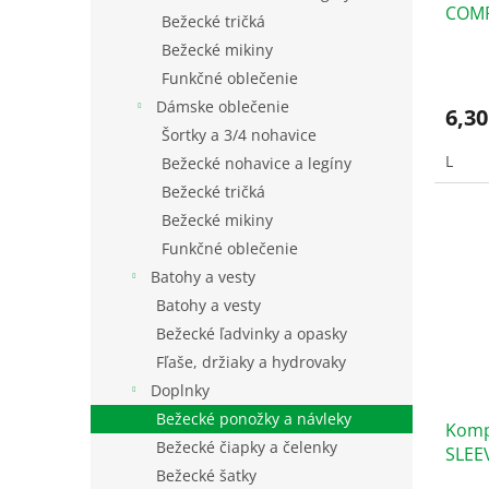
COMP
t
v
Bežecké tričká
o
Bežecké mikiny
v
Funkčné oblečenie
Dámske oblečenie
6,30
Šortky a 3/4 nohavice
L
Bežecké nohavice a legíny
Bežecké tričká
Bežecké mikiny
Funkčné oblečenie
Batohy a vesty
Batohy a vesty
Bežecké ľadvinky a opasky
Fľaše, držiaky a hydrovaky
Doplnky
Bežecké ponožky a návleky
Komp
Bežecké čiapky a čelenky
SLEE
Bežecké šatky