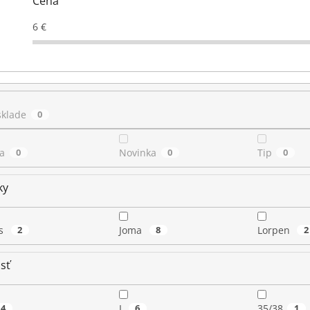
Cena
6
€
sklade
0
a
0
Novinka
0
Tip
0
ky
cs
2
Joma
8
Lorpen
2
sť
4
L
6
35/38
1