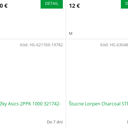
DETAIL
D
0 €
12 €
M
Kód:
HS-621769-19782
Kód:
HS-63048
žky Asics 2PPK 1000 321742-
Štucne Lorpen Charcoal S
Do 7 dní