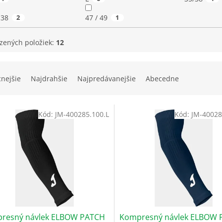
 38
2
47 / 49
1
zených položiek:
12
cnejšie
Najdrahšie
Najpredávanejšie
Abecedne
Kód:
JM-400285.100.L
Kód:
JM-40028
resný návlek ELBOW PATCH
Kompresný návlek ELBOW 