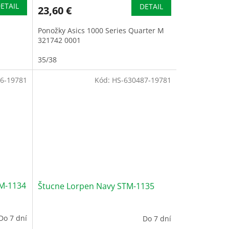
ETAIL
DETAIL
23,60 €
Ponožky Asics 1000 Series Quarter M
321742 0001
35/38
6-19781
Kód:
HS-630487-19781
TM-1134
Štucne Lorpen Navy STM-1135
Do 7 dní
Do 7 dní