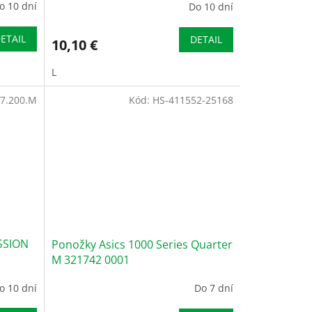
o 10 dní
Do 10 dní
ETAIL
DETAIL
10,10 €
L
7.200.M
Kód:
HS-411552-25168
SSION
Ponožky Asics 1000 Series Quarter
M 321742 0001
o 10 dní
Do 7 dní