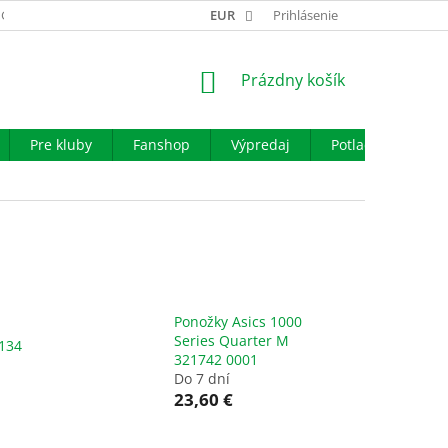
GARANCIA VÝMENY TOVARU
EUR
REKLAMAČNÝ PORIADOK
Prihlásenie
OBCHO
NÁKUPNÝ
Prázdny košík
KOŠÍK
Pre kluby
Fanshop
Výpredaj
Potlač
Iné š
Ponožky Asics 1000
Series Quarter M
134
321742 0001
Do 7 dní
23,60 €