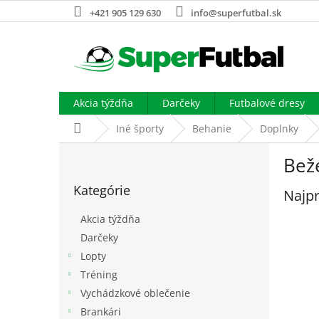
Prejsť
+421 905 129 630
info@superfutbal.sk
na
obsah
Akcia týždňa
Darčeky
Futbalové dresy
Domov
Iné športy
Behanie
Doplnky
B
Bež
o
Preskočiť
č
Kategórie
kategórie
Najpr
n
ý
Akcia týždňa
p
Darčeky
a
Lopty
n
e
Tréning
l
Vychádzkové oblečenie
Brankári