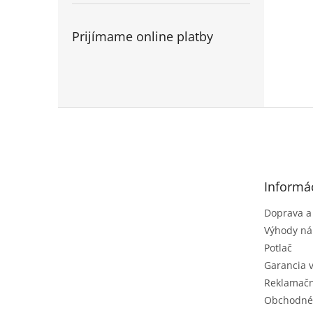
Prijímame online platby
Z
á
p
ä
t
Informác
i
e
Doprava a
Výhody ná
Potlač
Garancia 
Reklamačn
Obchodné