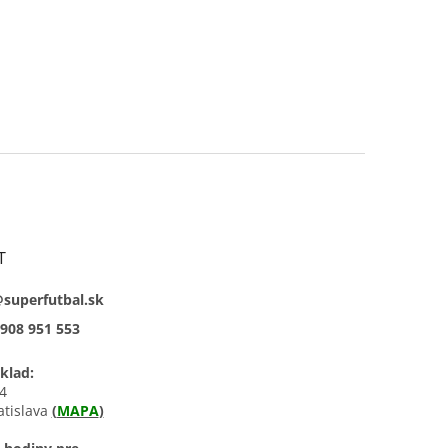
T
@superfutbal.sk
908 951 553
klad:
4
atislava
(
MAPA
)