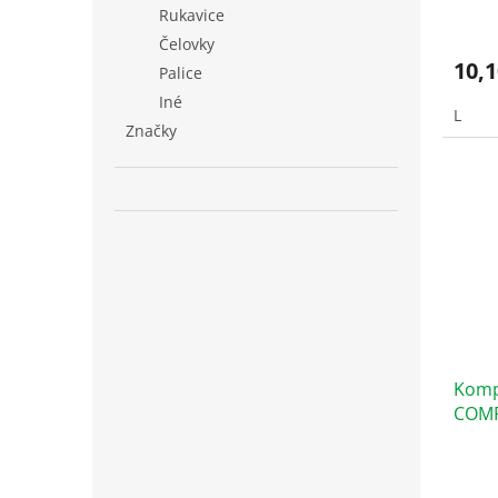
Rukavice
Čelovky
10,1
Palice
Iné
L
Značky
Komp
COMP