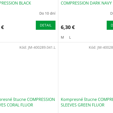
RESSION BLACK
COMPRESSION DARK NAVY
Do 10 dní
D
DETAIL
D
 €
6,30 €
M
L
Kód:
JM-400289.041.L
Kód:
JM-40028
resné štucne COMPRESSION
Kompresné štucne COMPR
VES CORAL FLUOR
SLEEVES GREEN FLUOR