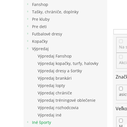
Fanshop
Tašky, chrániče, doplnky
Pre kluby
Pre deti
Futbalové dresy
Kopačky
Na 
Výpredaj
Výpredaj Fanshop
Akci
Výpredaj kopačky, turfy, halovky
Výpredaj dresy a šortky
Znač
Výpredaj brankári
Výpredaj lopty
Výpredaj chrániče
asi
Výpredaj tréningové oblečenie
Výpredaj rozhodcovia
Veľko
Výpredaj iné
Iné športy
M