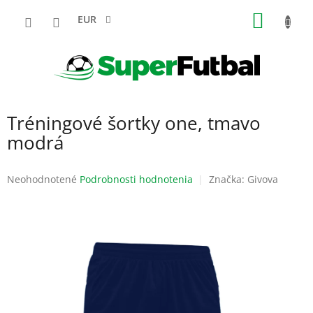
Prejsť
NÁKU
na
EUR
obsah
KOŠÍK
Tréningové šortky one, tmavo
modrá
Priemerné
Neohodnotené
Podrobnosti hodnotenia
Značka:
Givova
hodnotenie
produktu
je
0,0
z
5
hviezdičiek.