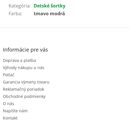
Kategória
:
Detské šortky
Farba
:
tmavo modrá
Z
á
p
ä
Informácie pre vás
t
Doprava a platba
i
e
Výhody nákupu u nás
Potlač
Garancia výmeny tovaru
Reklamačný poriadok
Obchodné podmienky
O nás
Napíšte nám
Kontakt