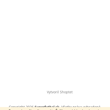
Vytvoril Shoptet
Copyright 2026
Superfutbal.sk
. Všetky práva vyhradené.