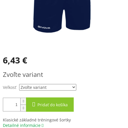
6,43 €
Jednotková
Zvoľte variant
cena:
Veľkosť
Pridať do košíka
Klasické základné tréningové šortky
Detailné informácie