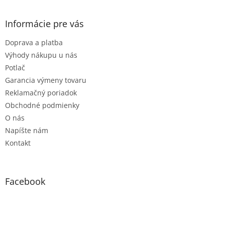
á
p
ä
Informácie pre vás
t
Doprava a platba
i
e
Výhody nákupu u nás
Potlač
Garancia výmeny tovaru
Reklamačný poriadok
Obchodné podmienky
O nás
Napíšte nám
Kontakt
Facebook