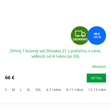
Z
99 €
–33 %
ZADARMO
A
Zimný 7 kusový set Slovakia 21 s potlačou v cene,
D
veľkosti od 4 rokov po XXL
A
Skladom
Priemerné
hodnotenie
R
produktu
66 €
DETAIL
je
M
3,5
S
M
L
XL
XXL
4-7 rokov
8-11 rokov
12-13 rokov
z
O
5
hviezdičiek.
Z