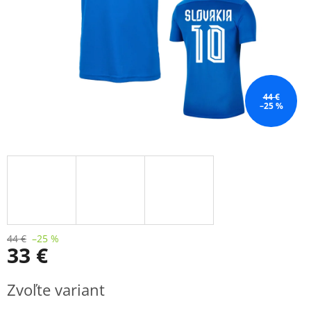
44 €
–25 %
44 €
–25 %
33 €
Jednotková
Zvoľte variant
cena: