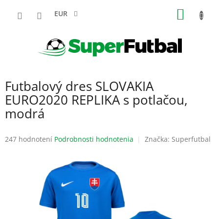
Prejsť
NÁKU
na
EUR
obsah
KOŠÍK
Futbalový dres SLOVAKIA
EURO2020 REPLIKA s potlačou,
modrá
Priemerné
247 hodnotení
Podrobnosti hodnotenia
Značka:
Superfutbal
hodnotenie
produktu
je
3,2
z
5
hviezdičiek.