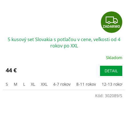
Z
ZADARMO
A
5 kusový set Slovakia s potlačou v cene, veľkosti od 4
D
rokov po XXL
A
Skladom
Priemerné
hodnotenie
R
produktu
44 €
DETAIL
je
M
3,2
S
M
L
XL
XXL
4-7 rokov
8-11 rokov
12-13 rokov
z
O
5
Kód:
302089/S
hviezdičiek.