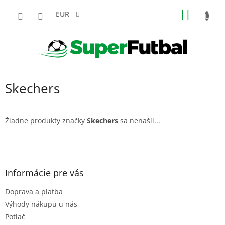
Prejsť
NÁKU
na
EUR
obsah
KOŠÍK
Skechers
Žiadne produkty značky
Skechers
sa nenašli...
Z
á
p
ä
Informácie pre vás
t
Doprava a platba
i
e
Výhody nákupu u nás
Potlač