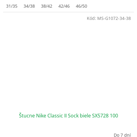
31/35
34/38
38/42
42/46
46/50
Kód:
MS-G1072-34-38
Štucne Nike Classic II Sock biele SX5728 100
Do 7 dní