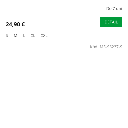
Do 7 dní
DETAIL
24,90 €
S
M
L
XL
XXL
Kód:
MS-S6237-S