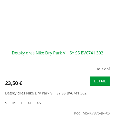
Detský dres Nike Dry Park VII JSY SS BV6741 302
Do 7 dní
DETAIL
23,50 €
Detský dres Nike Dry Park VII JSY SS BV6741 302
S
M
L
XL
XS
Kód:
MS-K7875-JR-XS