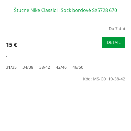
Štucne Nike Classic II Sock bordové SX5728 670
Do 7 dní
DETAIL
15 €
-
31/35
34/38
38/42
42/46
46/50
Kód:
MS-G0119-38-42