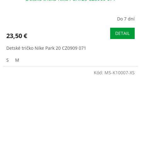
Do 7 dní
DETAIL
23,50 €
Detské tričko Nike Park 20 CZ0909 071
S
M
Kód:
MS-K10007-XS