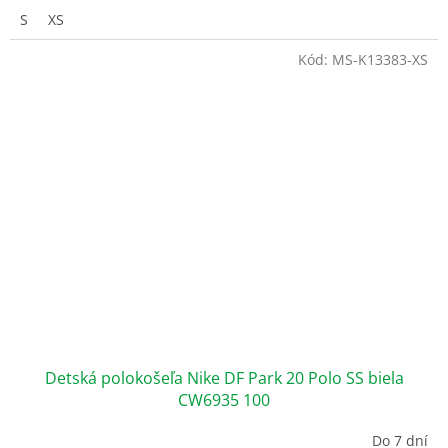
S
XS
Kód:
MS-K13383-XS
Detská polokošeľa Nike DF Park 20 Polo SS biela
CW6935 100
Do 7 dní