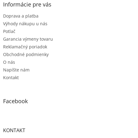
e
ä
e
Informácie pre vás
p
t
r
Doprava a platba
i
v
e
Výhody nákupu u nás
k
y
Potlač
v
Garancia výmeny tovaru
ý
Reklamačný poriadok
p
i
Obchodné podmienky
s
O nás
u
Napíšte nám
Kontakt
Facebook
KONTAKT