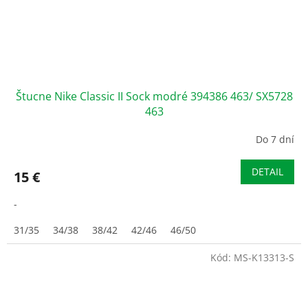
Štucne Nike Classic II Sock modré 394386 463/ SX5728
463
Do 7 dní
DETAIL
15 €
-
31/35
34/38
38/42
42/46
46/50
Kód:
MS-K13313-S