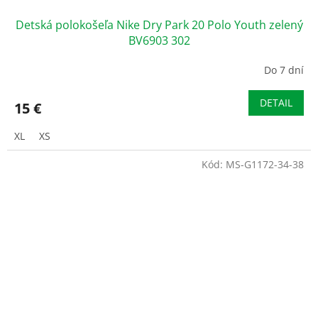
Detská polokošeľa Nike Dry Park 20 Polo Youth zelený
BV6903 302
Do 7 dní
DETAIL
15 €
XL
XS
Kód:
MS-G1172-34-38