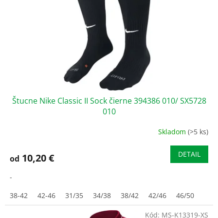
r
d
o
u
d
k
u
t
k
o
t
v
o
v
Štucne Nike Classic II Sock čierne 394386 010/ SX5728
010
Skladom
(>5 ks)
DETAIL
10,20 €
od
-
38-42
42-46
31/35
34/38
38/42
42/46
46/50
Kód:
MS-K13319-XS