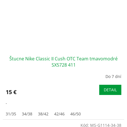
Štucne Nike Classic II Cush OTC Team tmavomodré
SX5728 411
Do 7 dní
DETAIL
15 €
-
31/35
34/38
38/42
42/46
46/50
Kód:
MS-G1114-34-38