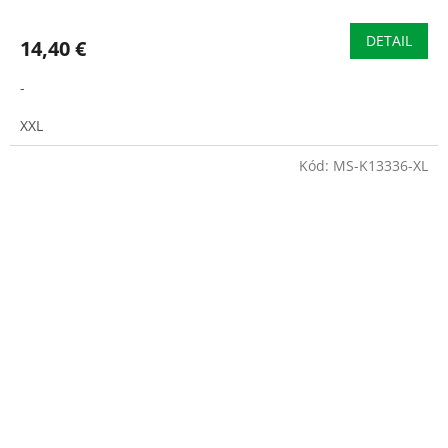
hodnotenie
produktu
DETAIL
14,40 €
je
3,5
-
z
5
XXL
hviezdičiek.
Kód:
MS-K13336-XL