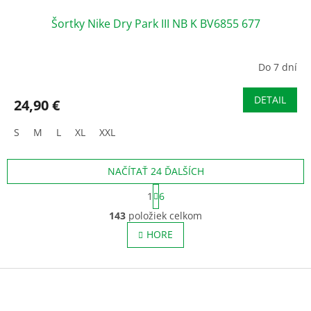
Šortky Nike Dry Park III NB K BV6855 677
Do 7 dní
DETAIL
24,90 €
S
M
L
XL
XXL
NAČÍTAŤ 24 ĎALŠÍCH
S
1
6
t
O
r
143
položiek celkom
v
á
l
HORE
n
á
k
o
d
v
Z
a
a
c
á
n
i
p
i