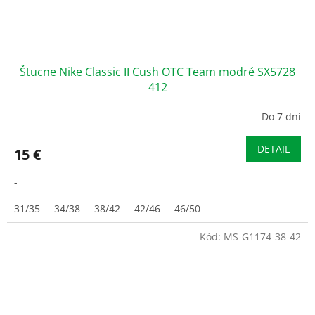
Štucne Nike Classic II Cush OTC Team modré SX5728
412
Do 7 dní
DETAIL
15 €
-
31/35
34/38
38/42
42/46
46/50
Kód:
MS-G1174-38-42