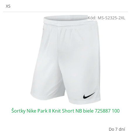
XS
Kód:
MS-S2325-2XL
Šortky Nike Park II Knit Short NB biele 725887 100
Do 7 dní
Priemerné