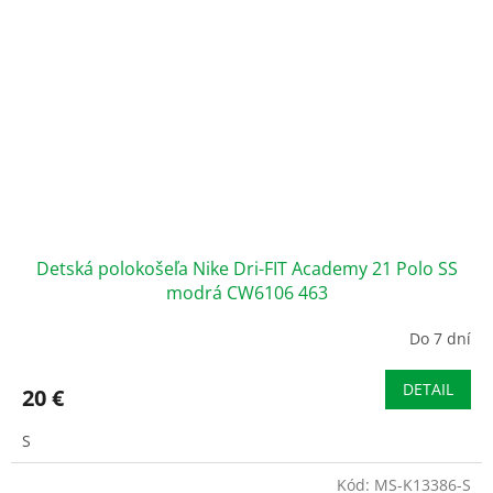
Detská polokošeľa Nike Dri-FIT Academy 21 Polo SS
modrá CW6106 463
Do 7 dní
DETAIL
20 €
S
Kód:
MS-K13386-S