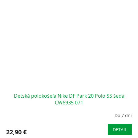
Detská polokošeľa Nike DF Park 20 Polo SS šedá
CW6935 071
Do 7 dní
DETAIL
22,90 €