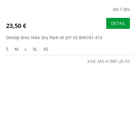
Do 7 dní
DETAIL
23,50 €
Detský dres Nike Dry Park VII JSY SS BV6741 410
S
M
L
XL
XS
Kód:
MS-K7881-JR-XS