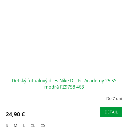
Detský futbalový dres Nike Dri-Fit Academy 25 SS
modrá FZ9758 463
Do 7 dní
DETAIL
24,90 €
S
M
L
XL
XS