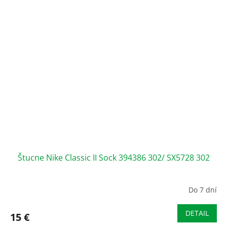
Štucne Nike Classic II Sock 394386 302/ SX5728 302
Do 7 dní
DETAIL
15 €