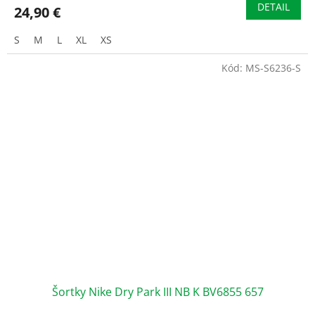
DETAIL
24,90 €
S
M
L
XL
XS
Kód:
MS-S6236-S
Šortky Nike Dry Park III NB K BV6855 657