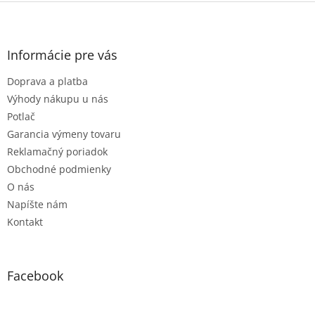
l
Z
á
á
d
p
a
ä
Informácie pre vás
c
t
i
Doprava a platba
i
e
e
p
Výhody nákupu u nás
r
Potlač
v
Garancia výmeny tovaru
k
Reklamačný poriadok
y
v
Obchodné podmienky
ý
O nás
p
Napíšte nám
i
s
Kontakt
u
Facebook