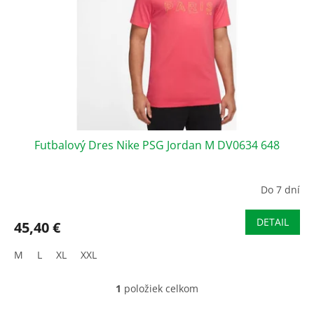
r
d
o
u
d
k
u
t
k
o
t
v
o
v
Futbalový Dres Nike PSG Jordan M DV0634 648
Do 7 dní
DETAIL
45,40 €
M
L
XL
XXL
1
položiek celkom
O
v