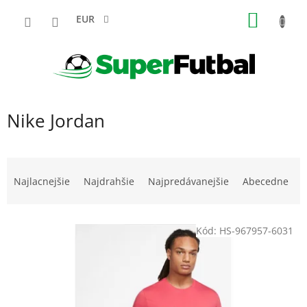
Prejsť
NÁKU
na
EUR
obsah
KOŠÍK
Nike Jordan
R
a
Najlacnejšie
Najdrahšie
Najpredávanejšie
Abecedne
d
e
V
n
Kód:
HS-967957-6031
ý
i
p
e
i
p
s
r
p
o