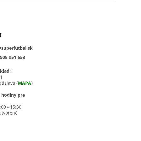
T
@superfutbal.sk
908 951 553
klad:
4
atislava
(
MAPA
)
 hodiny pre
0:00 - 15:30
zatvorené