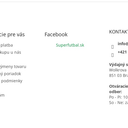
KONTAK
ie pre vás
Facebook
info
 platba
Superfutbal.sk
+421 
kupu u nás
Výdajný s
výmeny tovaru
Wolkrova 
ý poriadok
851 03 Br
 podmienky
Otváracie
odber:
nám
Po - Pi: 1
So - Ne: 