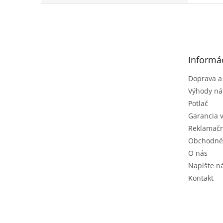
Z
á
p
ä
t
Informác
i
e
Doprava a
Výhody ná
Potlač
Garancia 
Reklamačn
Obchodné
O nás
Napíšte 
Kontakt