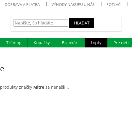
DOPRAVA A PLATBA
VÝHODY NÁKUPU U NÁS
POTLAČ
HĽADAŤ
Tréning
Kopačky
Brankári
Lopty
Pre deti
re
 produkty značky
Mitre
sa nenašli...