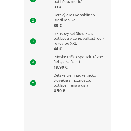
potlačou, modrá
33 €
Detský dres Ronaldinho
Brasil replika
33 €
5 kusový set Slovakia s
potlačou v cene, veľkosti od 4
rokov po XXL
44 €
Pánske tričko Spartak, rôzne
farby a veľkosti
19,90 €
Detské tréningové tričko
Slovakia s možnosťou
potlače mena a čísla
4,90 €