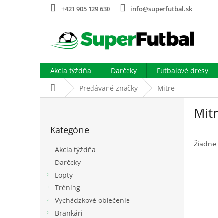
Prejsť
+421 905 129 630
info@superfutbal.sk
na
obsah
Akcia týždňa
Darčeky
Futbalové dresy
Domov
Predávané značky
Mitre
B
Mit
o
Preskočiť
č
Kategórie
kategórie
n
ý
Žiadne
Akcia týždňa
p
Darčeky
a
Lopty
n
e
Tréning
l
Vychádzkové oblečenie
Brankári