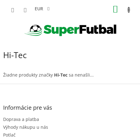
Prejsť
NÁKU
na
EUR
obsah
KOŠÍK
Hi-Tec
Žiadne produkty značky
Hi-Tec
sa nenašli...
Z
á
p
ä
Informácie pre vás
t
Doprava a platba
i
e
Výhody nákupu u nás
Potlač