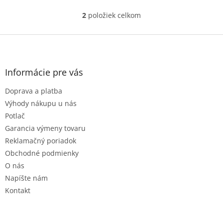
2
položiek celkom
O
v
l
Z
á
á
d
p
a
ä
Informácie pre vás
c
t
i
Doprava a platba
i
e
e
p
Výhody nákupu u nás
r
Potlač
v
Garancia výmeny tovaru
k
Reklamačný poriadok
y
v
Obchodné podmienky
ý
O nás
p
Napíšte nám
i
s
Kontakt
u