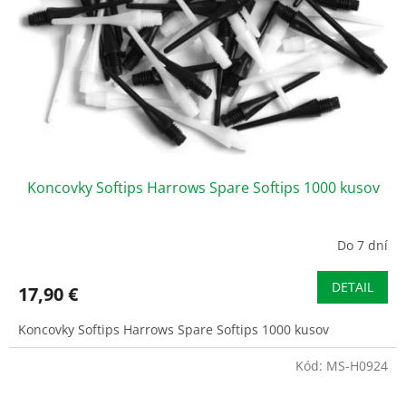
r
d
o
u
d
k
u
t
k
o
t
v
o
v
Koncovky Softips Harrows Spare Softips 1000 kusov
Do 7 dní
DETAIL
17,90 €
Koncovky Softips Harrows Spare Softips 1000 kusov
Kód:
MS-H0924