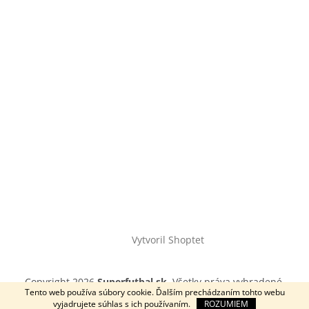
Vytvoril Shoptet
Copyright 2026
Superfutbal.sk
. Všetky práva vyhradené.
Tento web používa súbory cookie. Ďalším prechádzaním tohto webu
vyjadrujete súhlas s ich používaním.
ROZUMIEM