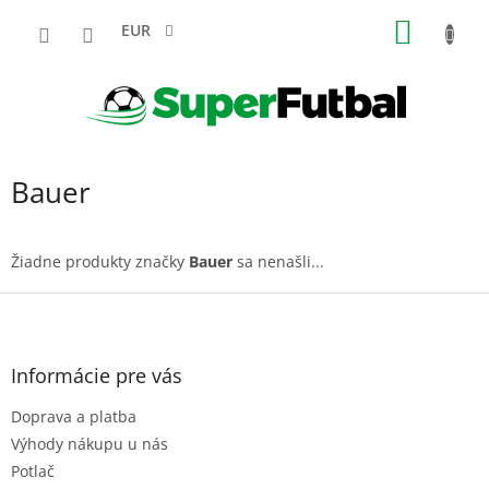
Prejsť
NÁKU
na
EUR
obsah
KOŠÍK
Bauer
Žiadne produkty značky
Bauer
sa nenašli...
Z
á
p
ä
Informácie pre vás
t
Doprava a platba
i
e
Výhody nákupu u nás
Potlač