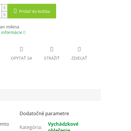
Pridať do košíka
fan mikina
 informácie
OPÝTAŤ SA
STRÁŽIŤ
ZDIEĽAŤ
Dodatočné parametre
týmto
Vychádzkové
Kategória
:
oblečenie