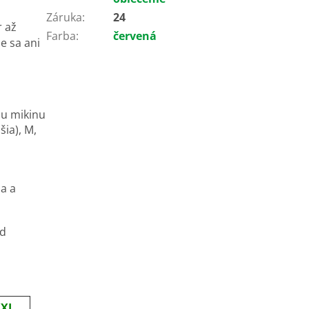
Záruka
:
24
r až
Farba
:
červená
ie sa ani
iu mikinu
šia), M,
,
a a
od
XL