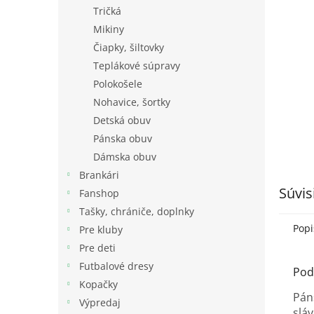
Tričká
Mikiny
Čiapky, šiltovky
Teplákové súpravy
Polokošele
Nohavice, šortky
Detská obuv
Pánska obuv
Dámska obuv
Brankári
Súvis
Fanshop
Tašky, chrániče, doplnky
Popi
Pre kluby
Pre deti
Futbalové dresy
Pod
Kopačky
Pán
Výpredaj
slá