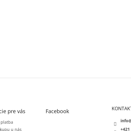
KONTAK
ie pre vás
Facebook
info
 platba
+421 
kupu u nás