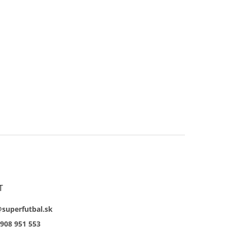
T
@superfutbal.sk
908 951 553