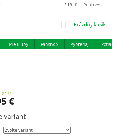
GARANCIA VÝMENY TOVARU
EUR
REKLAMAČNÝ PORIADOK
Prihlásenie
OBCHO
NÁKUPNÝ
Prázdny košík
KOŠÍK
Pre kluby
Fanshop
Výpredaj
Potlač
Iné š
–25 %
95 €
ová
e variant