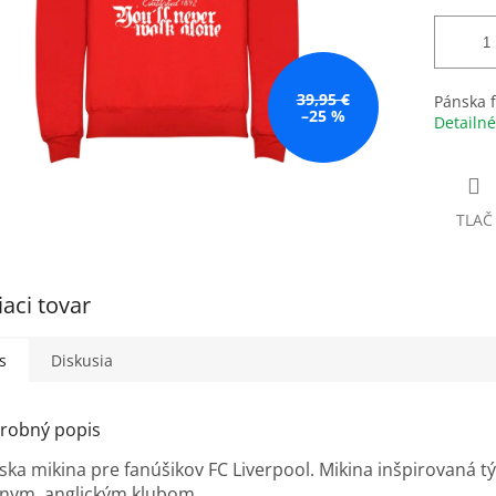
39,95 €
Pánska 
–25 %
Detailné
TLAČ
iaci tovar
s
Diskusia
robný popis
ska mikina pre fanúšikov FC Liverpool. Mikina inšpirovaná 
vnym anglickým klubom.