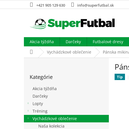
Prejsť
+421 905 129 630
info@superfutbal.sk
na
obsah
Akcia týždňa
Darčeky
Futbalové dresy
Domov
Vychádzkové oblečenie
Pánska mikina
B
Pán
o
Preskočiť
č
Kategórie
kategórie
Tip
n
ý
Akcia týždňa
p
Darčeky
a
Lopty
n
e
Tréning
l
Vychádzkové oblečenie
Naša kolekcia