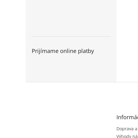
Prijímame online platby
Z
á
p
ä
t
Informác
i
e
Doprava a
Výhody ná