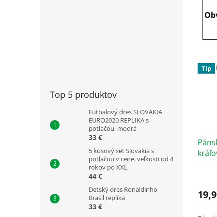
Ob
Tip
Top 5 produktov
Futbalový dres SLOVAKIA
EURO2020 REPLIKA s
potlačou, modrá
33 €
Páns
5 kusový set Slovakia s
kráľ
potlačou v cene, veľkosti od 4
rokov po XXL
44 €
Detský dres Ronaldinho
19,9
Brasil replika
33 €