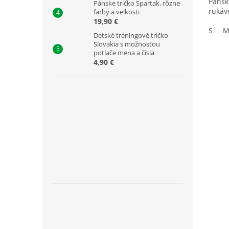
Pánsk
Pánske tričko Spartak, rôzne
ruká
farby a veľkosti
19,90 €
S
Detské tréningové tričko
Slovakia s možnosťou
potlače mena a čísla
4,90 €