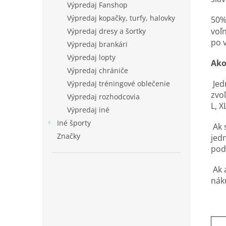
Výpredaj Fanshop
Výpredaj kopačky, turfy, halovky
50%
voľn
Výpredaj dresy a šortky
po 
Výpredaj brankári
Výpredaj lopty
Ako
Výpredaj chrániče
Jed
Výpredaj tréningové oblečenie
zvoľ
Výpredaj rozhodcovia
L, X
Výpredaj iné
Iné športy
Ak s
Značky
jed
podľ
Ak 
nák