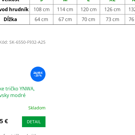
vod hrudník
108 cm
114 cm
120 cm
126 cm
13
Dĺžka
64 cm
67 cm
70 cm
73 cm
76
Kód:
SK-6550-F932-A25
24,95 €
–20 %
ke tričko YNWA,
ovsky modré
Skladom
5 €
DETAIL