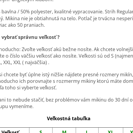
 bavlna / 50% polyester, k
valitné vypracovanie. Strih Regula
ý. Mikina nie je obtiahnutá na telo. Potlač je trvácna nesper
viac ako 50 praniach.
 vybrať správnu veľkosť ?
noducho: Zvoľte veľkosť akú bežne nosíte. Ak chcete volnejš
te o číslo väčšiu veľkosť ako nosíte. Veľkosti sú od S (najmen
L, XXL, XXL ( najväčšia) .
i chcete byť úplne istý nižšie nájdete presné rozmery mikín
noducho ich porovnajte s rozmermy mikiny ktorú máte dom
a toho si vyberte veľkosť.
ani to nebude stačiť, bez problémov vám mikinu do 30 dní 
upu vymeníme.
Veľkostná tabuľka
Veľkosť
S
M
L
XL
X