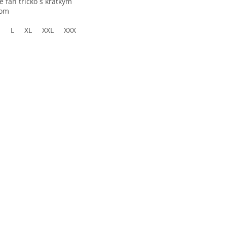
e fan tričko s krátkym
vom
M
L
XL
XXL
XXXL