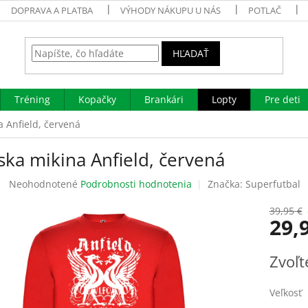
DOPRAVA A PLATBA
VÝHODY NÁKUPU U NÁS
POTLAČ
HĽADAŤ
Tréning
Kopačky
Brankári
Lopty
Pre deti
 Anfield, červená
ska mikina Anfield, červená
Priemerné
Neohodnotené
Podrobnosti hodnotenia
Značka:
Superfutbal
hodnotenie
produktu
39,95 €
29,
je
0,0
z
Jednotk
Zvoľt
5
cena:
hviezdičiek.
Veľkosť