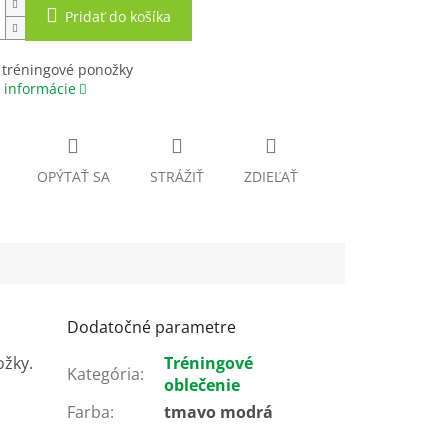
Pridať do košíka
 tréningové ponožky
 informácie
OPÝTAŤ SA
STRÁŽIŤ
ZDIEĽAŤ
Dodatočné parametre
ožky.
Tréningové
Kategória
:
oblečenie
Farba
:
tmavo modrá