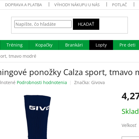
DOPRAVA A PLATBA
VÝHODY NÁKUPU U NÁS
POTLAČ
HĽADAŤ
Tréning
Kopačky
Brankári
Lopty
Pre deti
port, tmavo modré
ningové ponožky Calza sport, tmavo
rné
notené
Podrobnosti hodnotenia
Značka:
Givova
enie
4,2
tu
Jednotk
Skla
cena:
čiek.
Veľkosť