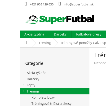
Prejsť
+421 905 129 630
info@superfutbal.sk
na
obsah
Akcia týždňa
Darčeky
Futbalové dresy
Domov
Tréning
Tréningové ponožky Calza s
B
Tré
o
Preskočiť
č
Kategórie
Prieme
Neohod
kategórie
n
hodnot
ý
produk
Akcia týždňa
p
je
Darčeky
a
0,0
Lopty
z
n
5
e
Tréning
hviezdi
l
Komplety boxy
Tréningové tričká a dresy