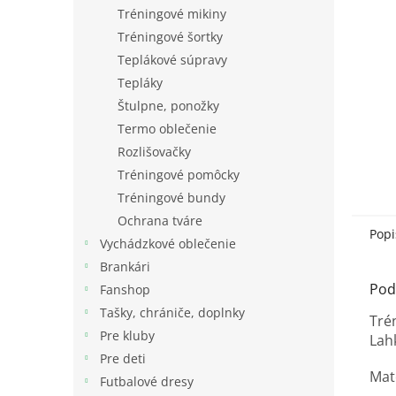
Tréningové mikiny
Tréningové šortky
Teplákové súpravy
Tepláky
Štulpne, ponožky
Termo oblečenie
Rozlišovačky
Tréningové pomôcky
Tréningové bundy
Ochrana tváre
Popi
Vychádzkové oblečenie
Brankári
Pod
Fanshop
Tašky, chrániče, doplnky
Tré
Pre kluby
Lah
Pre deti
Mat
Futbalové dresy