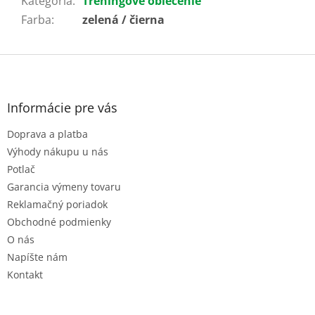
Kategória
:
Tréningové oblečenie
Farba
:
zelená / čierna
Z
á
p
ä
Informácie pre vás
t
Doprava a platba
i
e
Výhody nákupu u nás
Potlač
Garancia výmeny tovaru
Reklamačný poriadok
Obchodné podmienky
O nás
Napíšte nám
Kontakt