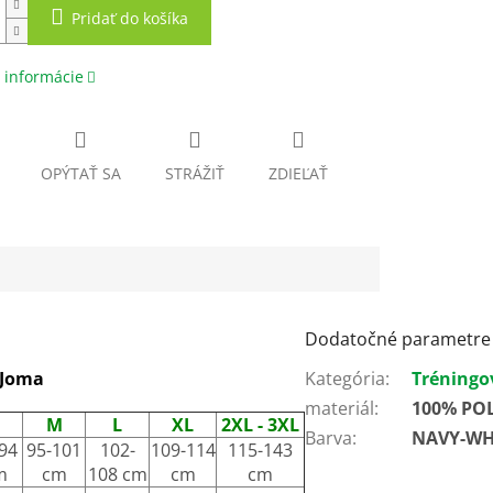
Pridať do košíka
 informácie
OPÝTAŤ SA
STRÁŽIŤ
ZDIEĽAŤ
Dodatočné parametre
 Joma
Kategória
:
Tréningo
materiál
:
100% PO
M
L
XL
2XL - 3XL
Barva
:
NAVY-WH
94
95-101
102-
109-114
115-143
m
cm
108 cm
cm
cm