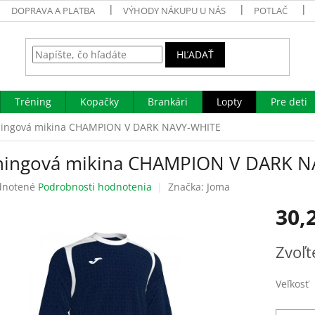
DOPRAVA A PLATBA
VÝHODY NÁKUPU U NÁS
POTLAČ
HĽADAŤ
Tréning
Kopačky
Brankári
Lopty
Pre deti
ningová mikina CHAMPION V DARK NAVY-WHITE
ningová mikina CHAMPION V DARK N
rné
notené
Podrobnosti hodnotenia
Značka:
Joma
enie
30,
tu
Jednotk
Zvoľt
cena:
čiek.
Veľkosť