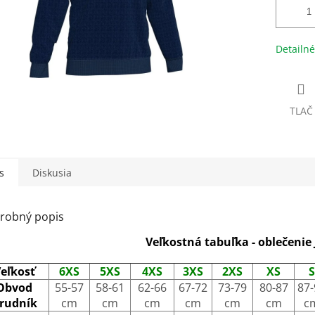
Detailné
TLAČ
s
Diskusia
robný popis
Veľkostná tabuľka - oblečenie
eľkosť
6XS
5XS
4XS
3XS
2XS
XS
S
Obvod
55-57
58-61
62-66
67-72
73-79
80-87
87-
rudník
cm
cm
cm
cm
cm
cm
c