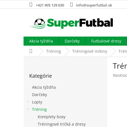
Prejsť
+421 905 129 630
info@superfutbal.sk
na
obsah
Akcia týždňa
Darčeky
Futbalové dresy
Domov
Tréning
Tréningové mikiny
Tré
B
Tré
o
Preskočiť
č
Kategórie
Prieme
Neohod
kategórie
n
hodnot
ý
produk
Akcia týždňa
p
je
Darčeky
a
0,0
Lopty
z
n
5
e
Tréning
hviezdi
l
Komplety boxy
Tréningové tričká a dresy