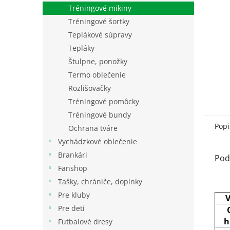
Tréningové mikiny
Tréningové šortky
Teplákové súpravy
Tepláky
Štulpne, ponožky
Termo oblečenie
Rozlišovačky
Tréningové pomôcky
Tréningové bundy
Popi
Ochrana tváre
Vychádzkové oblečenie
Brankári
Pod
Fanshop
Tašky, chrániče, doplnky
Pre kluby
V
Pre deti
h
Futbalové dresy