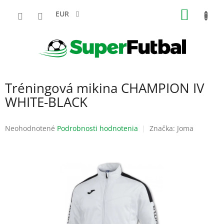
Prejsť
NÁKU
na
EUR
obsah
KOŠÍK
Tréningová mikina CHAMPION IV
WHITE-BLACK
Priemerné
Neohodnotené
Podrobnosti hodnotenia
Značka:
Joma
hodnotenie
produktu
je
0,0
z
5
hviezdičiek.