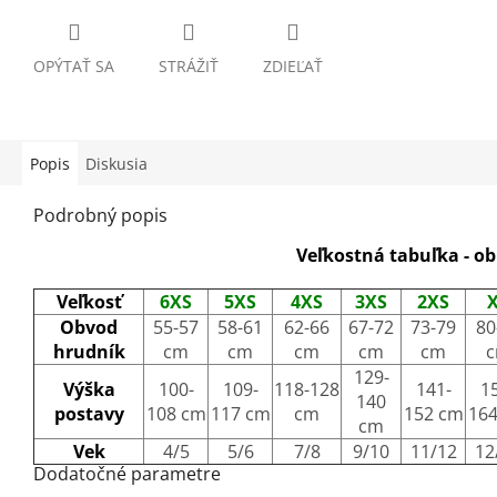
OPÝTAŤ SA
STRÁŽIŤ
ZDIEĽAŤ
Popis
Diskusia
Podrobný popis
Veľkostná tabuľka - o
Veľkosť
6XS
5XS
4XS
3XS
2XS
Obvod
55-57
58-61
62-66
67-72
73-79
80
hrudník
cm
cm
cm
cm
cm
129-
Výška
100-
109-
118-128
141-
1
140
postavy
108 cm
117 cm
cm
152 cm
16
cm
Vek
4/5
5/6
7/8
9/10
11/12
12
Dodatočné parametre