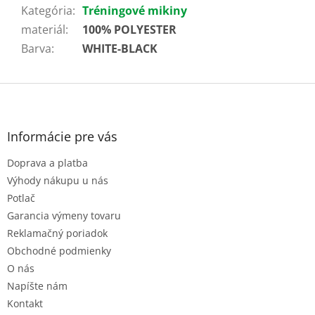
Kategória
:
Tréningové mikiny
materiál
:
100% POLYESTER
Barva
:
WHITE-BLACK
Z
á
p
ä
Informácie pre vás
t
Doprava a platba
i
e
Výhody nákupu u nás
Potlač
Garancia výmeny tovaru
Reklamačný poriadok
Obchodné podmienky
O nás
Napíšte nám
Kontakt