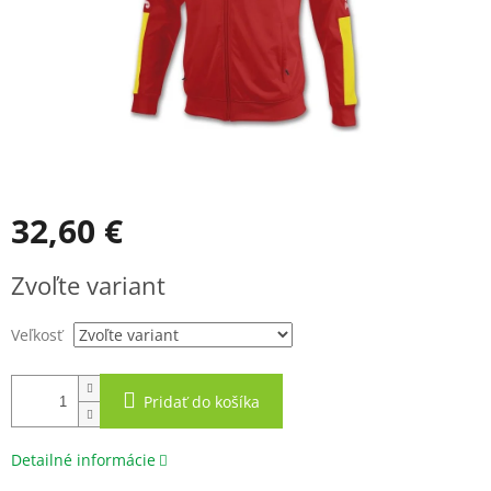
32,60 €
Jednotková
Zvoľte variant
cena:
Veľkosť
Pridať do košíka
Detailné informácie