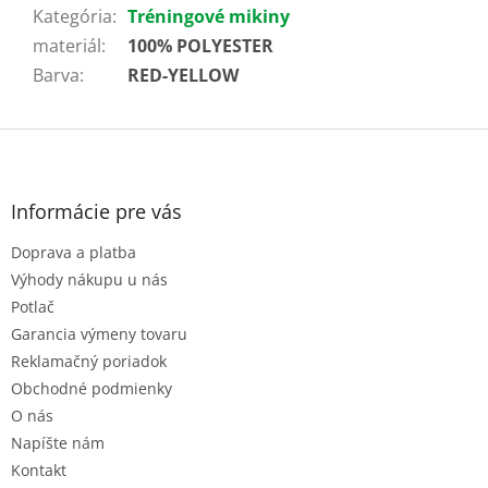
Kategória
:
Tréningové mikiny
materiál
:
100% POLYESTER
Barva
:
RED-YELLOW
Z
á
p
ä
Informácie pre vás
t
Doprava a platba
i
e
Výhody nákupu u nás
Potlač
Garancia výmeny tovaru
Reklamačný poriadok
Obchodné podmienky
O nás
Napíšte nám
Kontakt