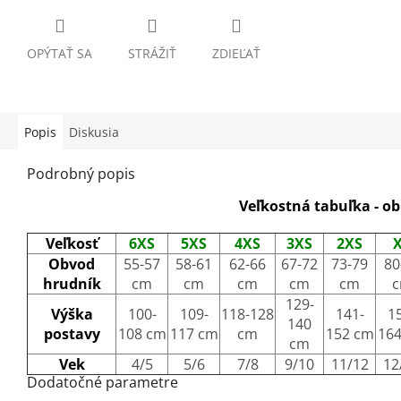
OPÝTAŤ SA
STRÁŽIŤ
ZDIEĽAŤ
Popis
Diskusia
Podrobný popis
Veľkostná tabuľka - o
Veľkosť
6XS
5XS
4XS
3XS
2XS
Obvod
55-57
58-61
62-66
67-72
73-79
80
hrudník
cm
cm
cm
cm
cm
129-
Výška
100-
109-
118-128
141-
1
140
postavy
108 cm
117 cm
cm
152 cm
16
cm
Vek
4/5
5/6
7/8
9/10
11/12
12
Dodatočné parametre