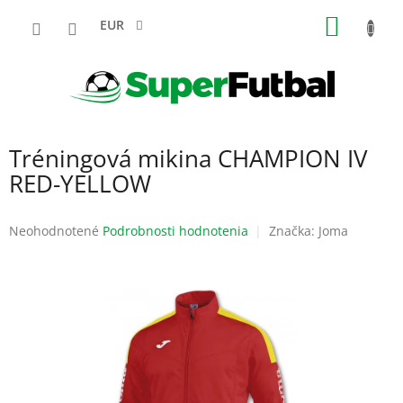
Prejsť
NÁKU
na
EUR
obsah
KOŠÍK
Tréningová mikina CHAMPION IV
RED-YELLOW
Priemerné
Neohodnotené
Podrobnosti hodnotenia
Značka:
Joma
hodnotenie
produktu
je
0,0
z
5
hviezdičiek.