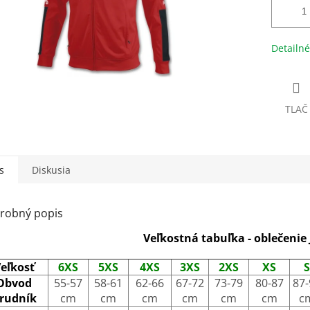
Detailné
TLAČ
s
Diskusia
robný popis
Veľkostná tabuľka - oblečenie
eľkosť
6XS
5XS
4XS
3XS
2XS
XS
S
Obvod
55-57
58-61
62-66
67-72
73-79
80-87
87-
rudník
cm
cm
cm
cm
cm
cm
c