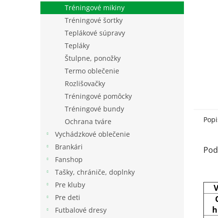
Tréningové mikiny
Tréningové šortky
Teplákové súpravy
Tepláky
Štulpne, ponožky
Termo oblečenie
Rozlišovačky
Tréningové pomôcky
Tréningové bundy
Popi
Ochrana tváre
Vychádzkové oblečenie
Brankári
Pod
Fanshop
Tašky, chrániče, doplnky
Pre kluby
V
Pre deti
h
Futbalové dresy