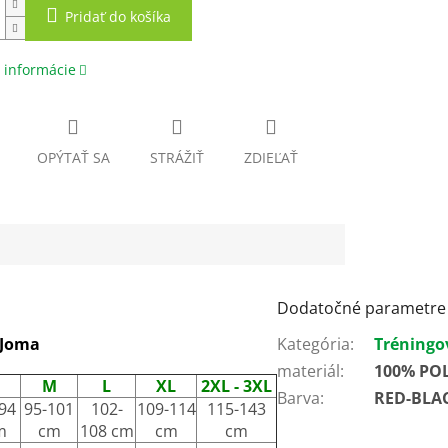
Pridať do košíka
 informácie
OPÝTAŤ SA
STRÁŽIŤ
ZDIEĽAŤ
Dodatočné parametre
 Joma
Kategória
:
Tréningo
materiál
:
100% PO
M
L
XL
2XL - 3XL
Barva
:
RED-BLA
94
95-101
102-
109-114
115-143
m
cm
108 cm
cm
cm