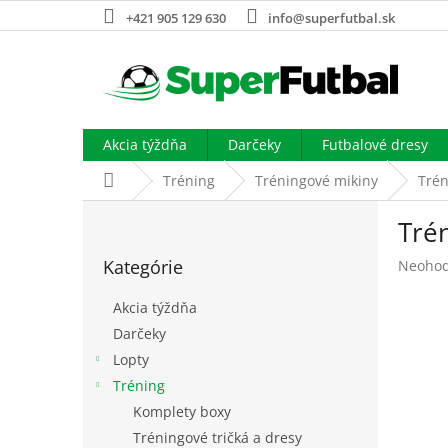
Prejsť
+421 905 129 630
info@superfutbal.sk
na
obsah
Akcia týždňa
Darčeky
Futbalové dresy
Domov
Tréning
Tréningové mikiny
Tré
B
Tré
o
Preskočiť
č
Kategórie
Prieme
Neohod
kategórie
n
hodnot
ý
produk
Akcia týždňa
p
je
Darčeky
a
0,0
Lopty
z
n
5
e
Tréning
hviezdi
l
Komplety boxy
Tréningové tričká a dresy