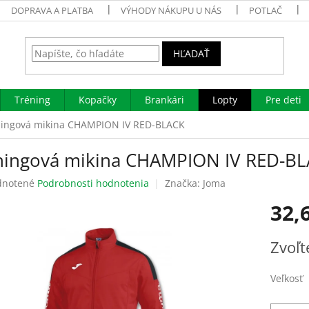
DOPRAVA A PLATBA
VÝHODY NÁKUPU U NÁS
POTLAČ
HĽADAŤ
Tréning
Kopačky
Brankári
Lopty
Pre deti
ningová mikina CHAMPION IV RED-BLACK
ningová mikina CHAMPION IV RED-B
rné
notené
Podrobnosti hodnotenia
Značka:
Joma
enie
32,
tu
Jednotk
Zvoľt
cena:
čiek.
Veľkosť