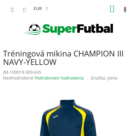
Prejsť
NÁKU
na
EUR
obsah
KOŠÍK
Tréningová mikina CHAMPION III
NAVY-YELLOW
JM-100019.309.6XS
Priemerné
Neohodnotené
Podrobnosti hodnotenia
Značka:
Joma
hodnotenie
produktu
je
0,0
z
5
hviezdičiek.