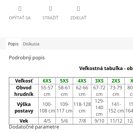
OPÝTAŤ SA
STRÁŽIŤ
ZDIEĽAŤ
Popis
Diskusia
Podrobný popis
Veľkostná tabuľka - o
Veľkosť
6XS
5XS
4XS
3XS
2XS
Obvod
55-57
58-61
62-66
67-72
73-79
80
hrudník
cm
cm
cm
cm
cm
129-
Výška
100-
109-
118-128
141-
1
140
postavy
108 cm
117 cm
cm
152 cm
16
cm
Vek
4/5
5/6
7/8
9/10
11/12
12
Dodatočné parametre