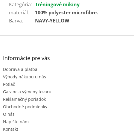
Kategória
:
Tréningové mikiny
materiál
:
100% polyester microfibre.
Barva
:
NAVY-YELLOW
Z
á
p
ä
Informácie pre vás
t
Doprava a platba
i
e
Výhody nákupu u nás
Potlač
Garancia výmeny tovaru
Reklamačný poriadok
Obchodné podmienky
O nás
Napíšte nám
Kontakt