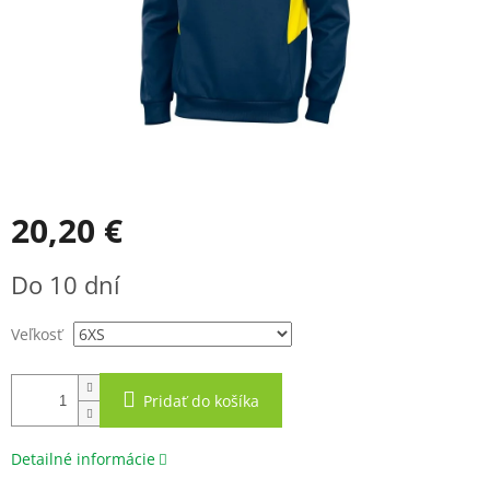
20,20 €
Jednotková
Do 10 dní
cena:
Veľkosť
Pridať do košíka
Detailné informácie