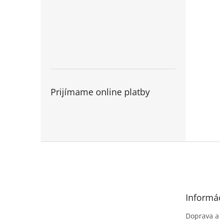
Prijímame online platby
Z
á
p
ä
t
Informác
i
e
Doprava a