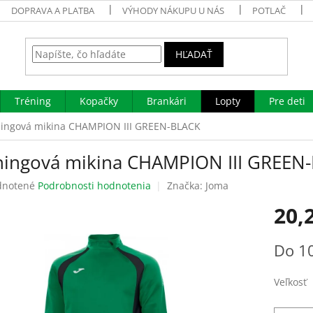
DOPRAVA A PLATBA
VÝHODY NÁKUPU U NÁS
POTLAČ
HĽADAŤ
Tréning
Kopačky
Brankári
Lopty
Pre deti
ningová mikina CHAMPION III GREEN-BLACK
ningová mikina CHAMPION III GREEN
rné
notené
Podrobnosti hodnotenia
Značka:
Joma
enie
20,
tu
Jednotk
Do 10
cena:
čiek.
Veľkosť