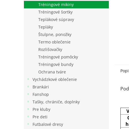
Tréningové mikiny
Tréningové šortky
Teplákové súpravy
Tepláky
Štulpne, ponožky
Termo oblečenie
Rozlišovačky
Tréningové pomôcky
Tréningové bundy
Popi
Ochrana tváre
Vychádzkové oblečenie
Brankári
Pod
Fanshop
Tašky, chrániče, doplnky
Pre kluby
V
Pre deti
h
Futbalové dresy