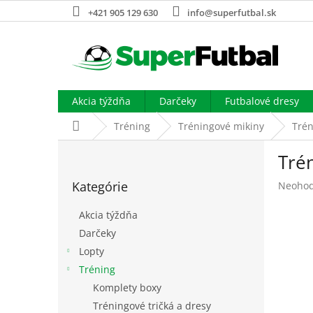
Prejsť
+421 905 129 630
info@superfutbal.sk
na
obsah
Akcia týždňa
Darčeky
Futbalové dresy
Domov
Tréning
Tréningové mikiny
Tré
B
Tré
o
Preskočiť
č
Kategórie
Prieme
Neohod
kategórie
n
hodnot
ý
produk
Akcia týždňa
p
je
Darčeky
a
0,0
Lopty
z
n
5
e
Tréning
hviezdi
l
Komplety boxy
Tréningové tričká a dresy