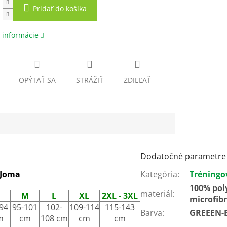
Pridať do košíka
 informácie
OPÝTAŤ SA
STRÁŽIŤ
ZDIEĽAŤ
Dodatočné parametre
 Joma
Kategória
:
Tréningo
100% pol
materiál
:
M
L
XL
2XL - 3XL
microfibr
94
95-101
102-
109-114
115-143
Barva
:
GREEEN-
m
cm
108 cm
cm
cm