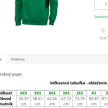
Detailné
TLAČ
s
Diskusia
robný popis
Veľkostná tabuľka - oblečenie
eľkosť
6XS
5XS
4XS
3XS
2XS
XS
S
Obvod
55-57
58-61
62-66
67-72
73-79
80-87
87-
rudník
cm
cm
cm
cm
cm
cm
c