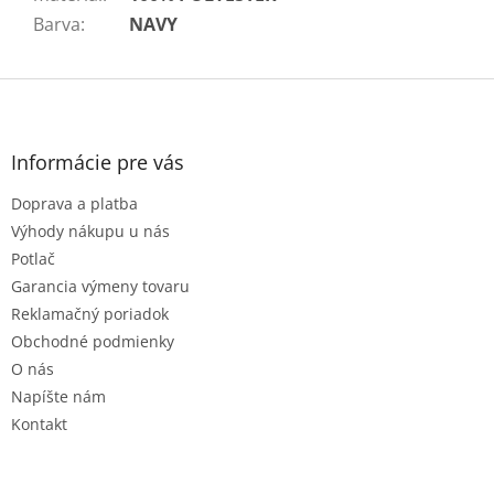
Barva
:
NAVY
Z
á
p
ä
Informácie pre vás
t
Doprava a platba
i
e
Výhody nákupu u nás
Potlač
Garancia výmeny tovaru
Reklamačný poriadok
Obchodné podmienky
O nás
Napíšte nám
Kontakt