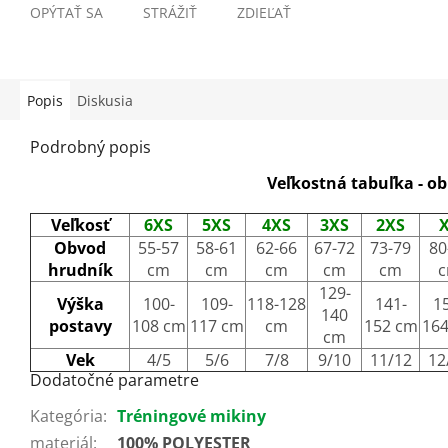
OPÝTAŤ SA
STRÁŽIŤ
ZDIEĽAŤ
Popis
Diskusia
Podrobný popis
Veľkostná tabuľka - o
Veľkosť
6XS
5XS
4XS
3XS
2XS
Obvod
55-57
58-61
62-66
67-72
73-79
80
hrudník
cm
cm
cm
cm
cm
129-
Výška
100-
109-
118-128
141-
1
140
postavy
108 cm
117 cm
cm
152 cm
16
cm
Vek
4/5
5/6
7/8
9/10
11/12
12
Dodatočné parametre
Kategória
:
Tréningové mikiny
materiál
:
100% POLYESTER