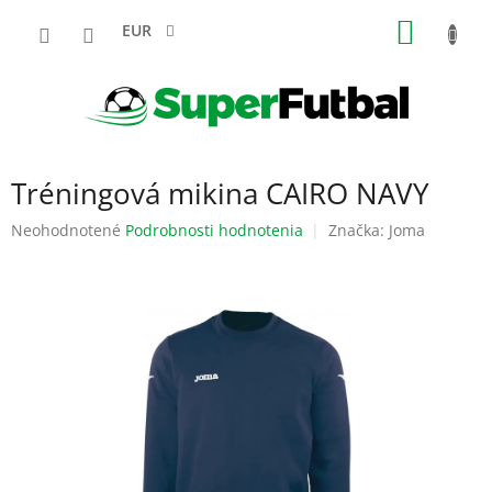
Prejsť
NÁKU
na
EUR
obsah
KOŠÍK
Tréningová mikina CAIRO NAVY
Priemerné
Neohodnotené
Podrobnosti hodnotenia
Značka:
Joma
hodnotenie
produktu
je
0,0
z
5
hviezdičiek.