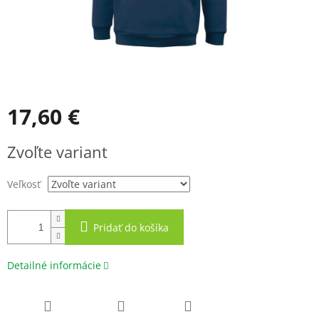
17,60 €
Jednotková
Zvoľte variant
cena:
Veľkosť
Pridať do košíka
Detailné informácie