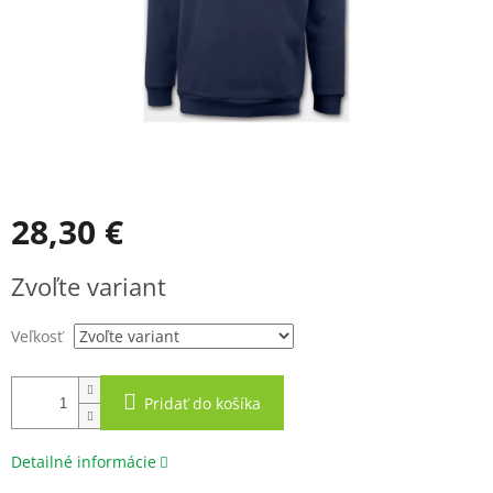
28,30 €
Jednotková
Zvoľte variant
cena:
Veľkosť
Pridať do košíka
Detailné informácie