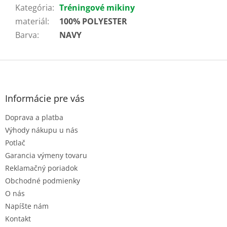
Kategória
:
Tréningové mikiny
materiál
:
100% POLYESTER
Barva
:
NAVY
Z
á
p
ä
Informácie pre vás
t
Doprava a platba
i
e
Výhody nákupu u nás
Potlač
Garancia výmeny tovaru
Reklamačný poriadok
Obchodné podmienky
O nás
Napíšte nám
Kontakt