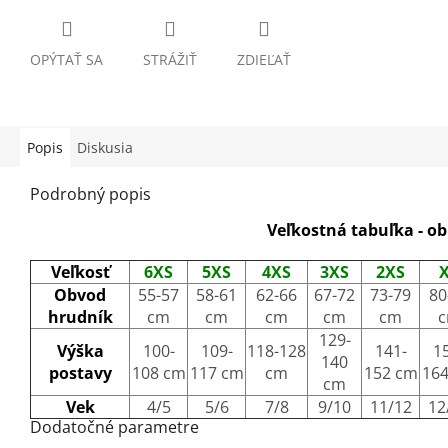
OPÝTAŤ SA
STRÁŽIŤ
ZDIEĽAŤ
Popis
Diskusia
Podrobný popis
Veľkostná tabuľka - o
Veľkosť
6XS
5XS
4XS
3XS
2XS
Obvod
55-57
58-61
62-66
67-72
73-79
80
hrudník
cm
cm
cm
cm
cm
129-
Výška
100-
109-
118-128
141-
1
140
postavy
108 cm
117 cm
cm
152 cm
16
cm
Vek
4/5
5/6
7/8
9/10
11/12
12
Dodatočné parametre