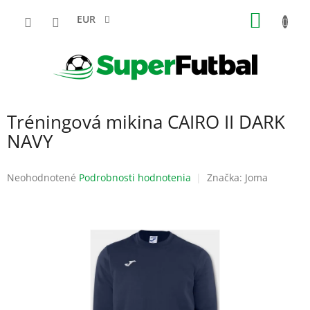
Prejsť
NÁKU
na
EUR
obsah
KOŠÍK
Tréningová mikina CAIRO II DARK
NAVY
Priemerné
Neohodnotené
Podrobnosti hodnotenia
Značka:
Joma
hodnotenie
produktu
je
0,0
z
5
hviezdičiek.