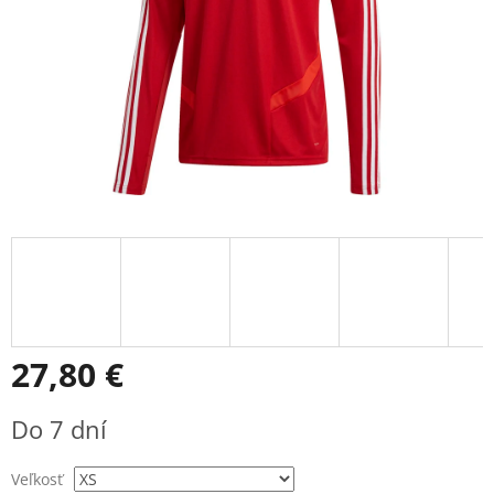
27,80 €
Jednotková
Do 7 dní
cena:
Veľkosť