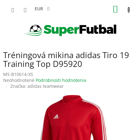
Prejsť
NÁKU
na
EUR
obsah
KOŠÍK
Tréningová mikina adidas Tiro 19
Training Top D95920
MS-B10614-XS
Priemerné
Neohodnotené
Podrobnosti hodnotenia
hodnotenie
Značka:
adidas teamwear
produktu
je
0,0
z
5
hviezdičiek.