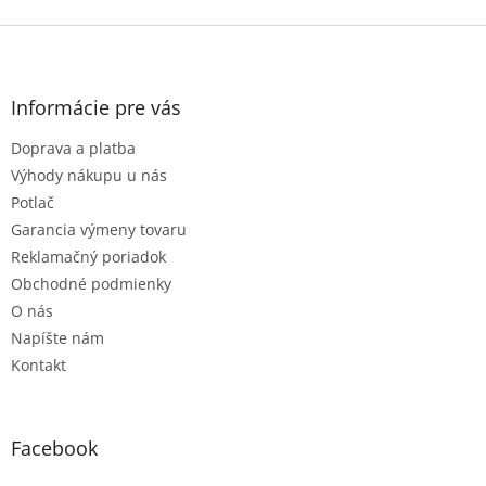
Z
á
p
ä
Informácie pre vás
t
Doprava a platba
i
e
Výhody nákupu u nás
Potlač
Garancia výmeny tovaru
Reklamačný poriadok
Obchodné podmienky
O nás
Napíšte nám
Kontakt
Facebook