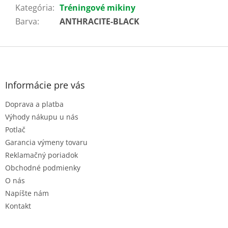
Kategória
:
Tréningové mikiny
Barva
:
ANTHRACITE-BLACK
Z
á
p
ä
Informácie pre vás
t
Doprava a platba
i
e
Výhody nákupu u nás
Potlač
Garancia výmeny tovaru
Reklamačný poriadok
Obchodné podmienky
O nás
Napíšte nám
Kontakt