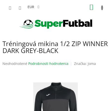
Prejsť
NÁKU
na
EUR
obsah
KOŠÍK
Tréningová mikina 1/2 ZIP WINNER
DARK GREY-BLACK
Priemerné
Neohodnotené
Podrobnosti hodnotenia
Značka:
Joma
hodnotenie
produktu
je
0,0
z
5
hviezdičiek.