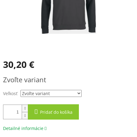
30,20 €
Jednotková
Zvoľte variant
cena:
Veľkosť
Pridať do košíka
Detailné informácie