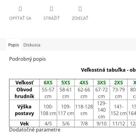
OPÝTAŤ SA
STRÁŽIŤ
ZDIEĽAŤ
Popis
Diskusia
Podrobný popis
Veľkostná tabuľka - o
Veľkosť
6XS
5XS
4XS
3XS
2XS
Obvod
55-57
58-61
62-66
67-72
73-79
80
hrudník
cm
cm
cm
cm
cm
129-
Výška
100-
109-
118-128
141-
1
140
postavy
108 cm
117 cm
cm
152 cm
16
cm
Vek
4/5
5/6
7/8
9/10
11/12
12
Dodatočné parametre