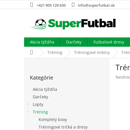
Prejsť
+421 905 129 630
info@superfutbal.sk
na
obsah
Akcia týždňa
Darčeky
Futbalové dresy
Domov
Tréning
Tréningové mikiny
Trén
B
Tré
o
Preskočiť
č
Kategórie
Prieme
Neohod
kategórie
n
hodnot
ý
produk
Akcia týždňa
p
je
Darčeky
a
0,0
Lopty
z
n
5
e
Tréning
hviezdi
l
Komplety boxy
Tréningové tričká a dresy