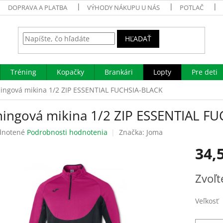
DOPRAVA A PLATBA
VÝHODY NÁKUPU U NÁS
POTLAČ
HĽADAŤ
Tréning
Kopačky
Brankári
Lopty
Pre deti
ingová mikina 1/2 ZIP ESSENTIAL FUCHSIA-BLACK
ningová mikina 1/2 ZIP ESSENTIAL F
rné
notené
Podrobnosti hodnotenia
Značka:
Joma
enie
34,
tu
Jednotk
Zvoľt
cena:
čiek.
Veľkosť