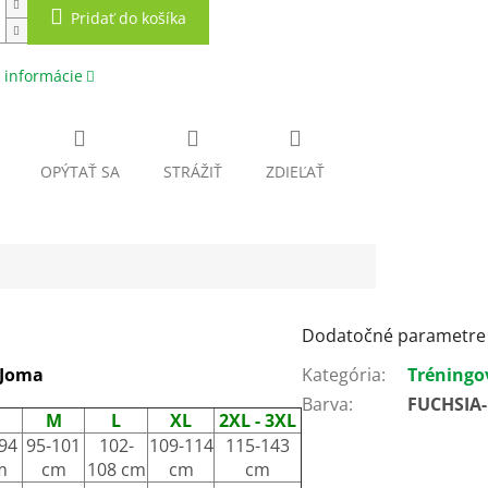
Pridať do košíka
 informácie
OPÝTAŤ SA
STRÁŽIŤ
ZDIEĽAŤ
Dodatočné parametre
 Joma
Kategória
:
Tréningo
Barva
:
FUCHSIA
M
L
XL
2XL - 3XL
94
95-101
102-
109-114
115-143
m
cm
108 cm
cm
cm