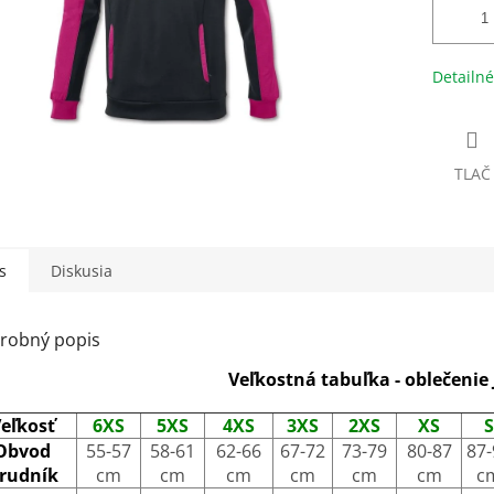
Detailné
TLAČ
s
Diskusia
robný popis
Veľkostná tabuľka - oblečenie
eľkosť
6XS
5XS
4XS
3XS
2XS
XS
S
Obvod
55-57
58-61
62-66
67-72
73-79
80-87
87-
rudník
cm
cm
cm
cm
cm
cm
c