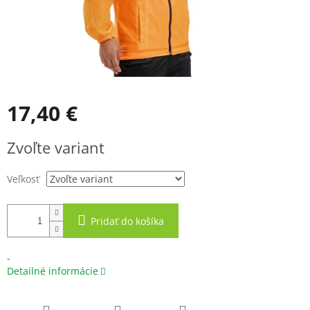
17,40 €
Jednotková
Zvoľte variant
cena:
Veľkosť
Pridať do košíka
-
Detailné informácie