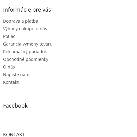
p
ä
Informácie pre vás
t
Doprava a platba
i
e
Výhody nákupu u nás
Potlač
Garancia výmeny tovaru
Reklamačný poriadok
Obchodné podmienky
O nás
Napíšte nám
Kontakt
Facebook
KONTAKT