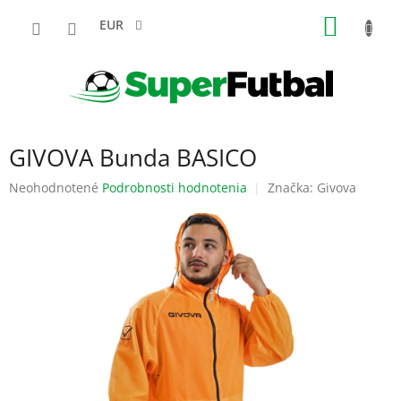
Prejsť
NÁKU
na
EUR
obsah
KOŠÍK
GIVOVA Bunda BASICO
Priemerné
Neohodnotené
Podrobnosti hodnotenia
Značka:
Givova
hodnotenie
produktu
je
0,0
z
5
hviezdičiek.