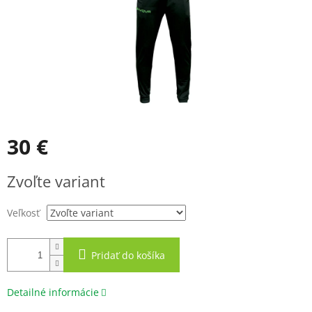
30 €
Jednotková
Zvoľte variant
cena:
Veľkosť
Pridať do košíka
Detailné informácie