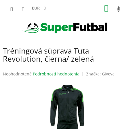
Prejsť
NÁKU
na
EUR
obsah
KOŠÍK
Tréningová súprava Tuta
Revolution, čierna/ zelená
Priemerné
Neohodnotené
Podrobnosti hodnotenia
Značka:
Givova
hodnotenie
produktu
je
0,0
z
5
hviezdičiek.