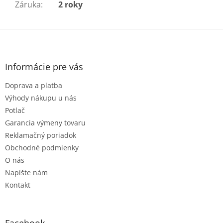
Záruka
:
2 roky
Z
á
p
ä
Informácie pre vás
t
Doprava a platba
i
e
Výhody nákupu u nás
Potlač
Garancia výmeny tovaru
Reklamačný poriadok
Obchodné podmienky
O nás
Napíšte nám
Kontakt