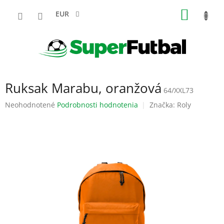
Prejsť
NÁKU
na
EUR
obsah
KOŠÍK
Ruksak Marabu, oranžová
64/XXL73
Priemerné
Neohodnotené
Podrobnosti hodnotenia
Značka:
Roly
hodnotenie
produktu
je
0,0
z
5
hviezdičiek.