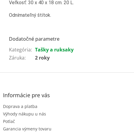
Veľkosť:
30 x 40 x 18 cm. 20 L.
Odnímateľný štítok
.
Dodatočné parametre
Kategória
:
Tašky a ruksaky
Záruka
:
2 roky
Z
á
p
ä
Informácie pre vás
t
Doprava a platba
i
e
Výhody nákupu u nás
Potlač
Garancia výmeny tovaru