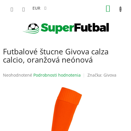
Prejsť
NÁKU
na
EUR
obsah
KOŠÍK
Futbalové štucne Givova calza
calcio, oranžová neónová
Priemerné
Neohodnotené
Podrobnosti hodnotenia
Značka:
Givova
hodnotenie
produktu
je
0,0
z
5
hviezdičiek.