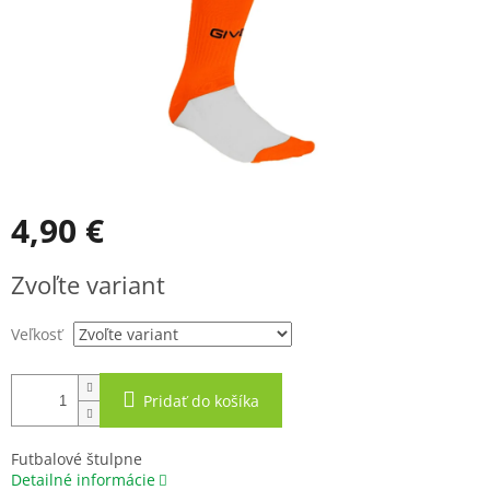
4,90 €
Jednotková
Zvoľte variant
cena:
Veľkosť
Pridať do košíka
Futbalové štulpne
Detailné informácie