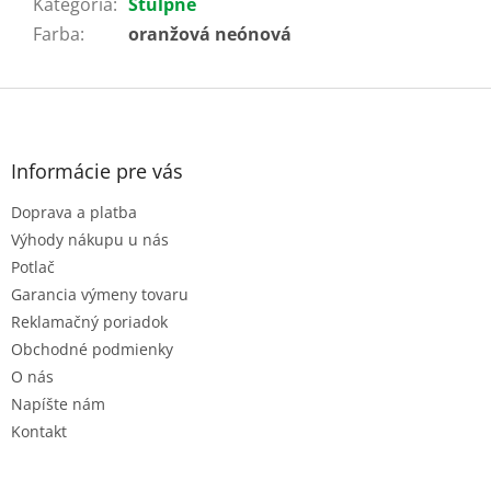
Kategória
:
Štulpne
Farba
:
oranžová neónová
Z
á
p
ä
Informácie pre vás
t
Doprava a platba
i
e
Výhody nákupu u nás
Potlač
Garancia výmeny tovaru
Reklamačný poriadok
Obchodné podmienky
O nás
Napíšte nám
Kontakt