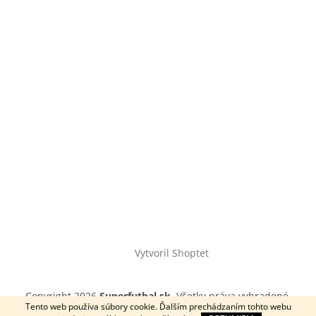
Vytvoril Shoptet
Copyright 2026
Superfutbal.sk
. Všetky práva vyhradené.
Tento web používa súbory cookie. Ďalším prechádzaním tohto webu