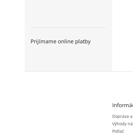
Prijímame online platby
Z
á
p
ä
t
Informác
i
e
Doprava a
Výhody ná
Potlač