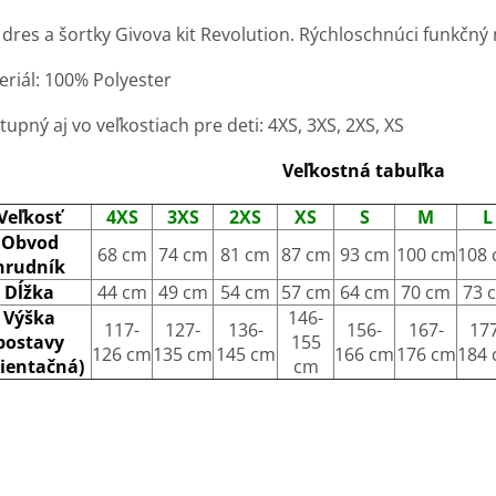
dres a šortky Givova kit Revolution. Rýchloschnúci funkčný m
eriál: 100% Polyester
upný aj vo veľkostiach pre deti: 4XS, 3XS, 2XS, XS
Veľkostná tabuľka
Veľkosť
4XS
3XS
2XS
XS
S
M
L
Obvod
68 cm
74 cm
81 cm
87 cm
93 cm
100 cm
108
hrudník
Dĺžka
44 cm
49 cm
54 cm
57 cm
64 cm
70 cm
73 
Výška
146-
117-
127-
136-
156-
167-
177
postavy
155
126 cm
135 cm
145 cm
166 cm
176 cm
184
rientačná)
cm