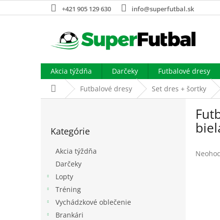
Prejsť
+421 905 129 630
info@superfutbal.sk
na
obsah
Akcia týždňa
Darčeky
Futbalové dresy
Domov
Futbalové dresy
Set dres + šortky
B
Futb
o
Preskočiť
č
biel
Kategórie
kategórie
n
ý
Akcia týždňa
Prieme
Neohod
p
hodnot
Darčeky
a
produk
Lopty
n
je
e
Tréning
0,0
l
z
Vychádzkové oblečenie
5
Brankári
hviezdi