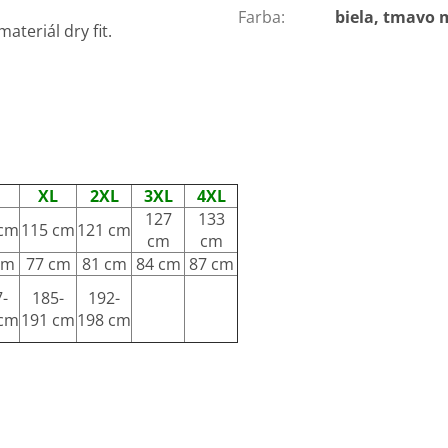
Farba
:
biela, tmavo
ateriál dry fit.
XL
2XL
3XL
4XL
127
133
 cm
115 cm
121 cm
cm
cm
cm
77 cm
81 cm
84 cm
87 cm
-
185-
192-
 cm
191 cm
198 cm