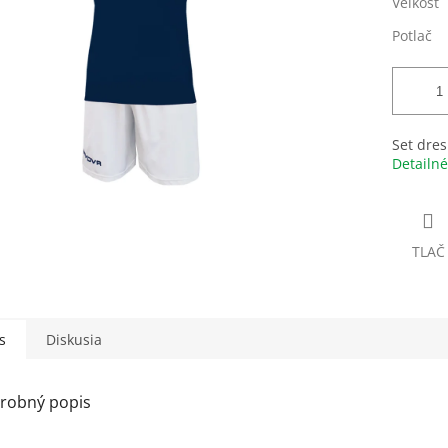
Veľkosť
Potlač
Set dres
Detailné
TLAČ
s
Diskusia
robný popis