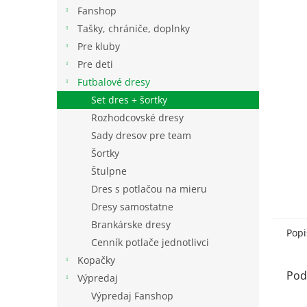
Fanshop
Tašky, chrániče, doplnky
Pre kluby
Pre deti
Futbalové dresy
Set dres + šortky
Rozhodcovské dresy
Sady dresov pre team
Šortky
Štulpne
Dres s potlačou na mieru
Dresy samostatne
Brankárske dresy
Popi
Cenník potlače jednotlivci
Kopačky
Pod
Výpredaj
Výpredaj Fanshop