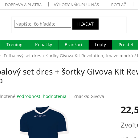
DOPRAVA A PLATBA
VÝHODY NÁKUPU U NÁS
POTLAČ
HĽADAŤ
Tréning
Kopačky
Brankári
Lopty
Pre deti
Futbalový set dres + šortky Givova Kit Revolution, tmavo modrá / 
alový set dres + šortky Givova Kit R
a
rné
notené
Podrobnosti hodnotenia
Značka:
Givova
enie
22,
tu
Jednotk
Zvoľt
cena:
čiek.