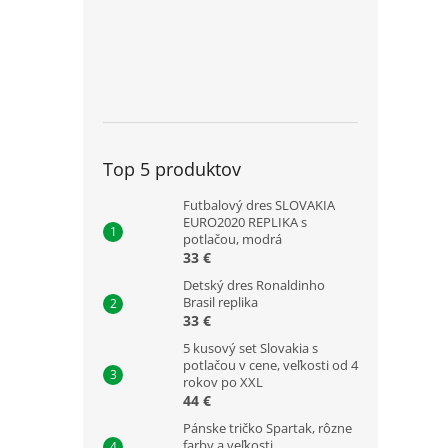
Top 5 produktov
Futbalový dres SLOVAKIA
EURO2020 REPLIKA s
potlačou, modrá
33 €
Detský dres Ronaldinho
Brasil replika
33 €
5 kusový set Slovakia s
potlačou v cene, veľkosti od 4
rokov po XXL
44 €
Pánske tričko Spartak, rôzne
farby a veľkosti