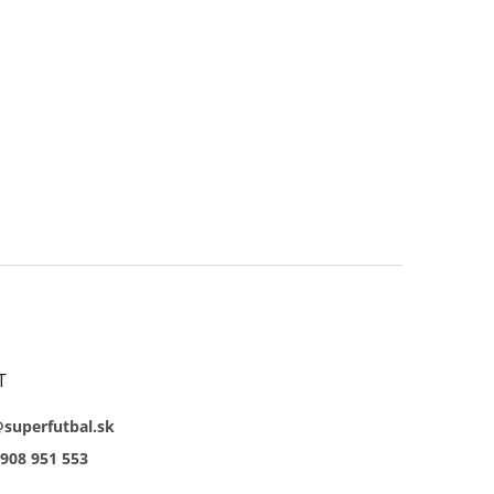
T
@superfutbal.sk
908 951 553