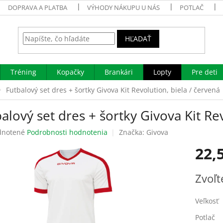
DOPRAVA A PLATBA
VÝHODY NÁKUPU U NÁS
POTLAČ
HĽADAŤ
Tréning
Kopačky
Brankári
Lopty
Pre deti
Futbalový set dres + šortky Givova Kit Revolution, biela / červená
alový set dres + šortky Givova Kit Re
rné
notené
Podrobnosti hodnotenia
Značka:
Givova
enie
22,
tu
Jednotk
Zvoľt
cena:
čiek.
Veľkosť
Potlač