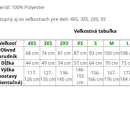
eriál: 100% Polyester
upný aj vo veľkostiach pre deti: 4XS, 3XS, 2XS, XS
Veľkostná tabuľka
Veľkosť
4XS
3XS
2XS
XS
S
M
L
Obvod
68 cm
74 cm
81 cm
87 cm
93 cm
100 cm
108
hrudník
Dĺžka
44 cm
49 cm
54 cm
57 cm
64 cm
70 cm
73 
Výška
146-
117-
127-
136-
156-
167-
177
postavy
155
126 cm
135 cm
145 cm
166 cm
176 cm
184
rientačná)
cm