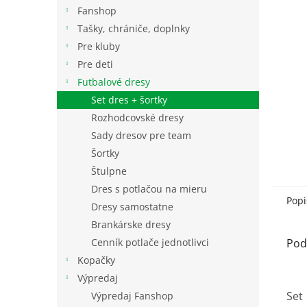
Fanshop
Tašky, chrániče, doplnky
Pre kluby
Pre deti
Futbalové dresy
Set dres + šortky
Rozhodcovské dresy
Sady dresov pre team
Šortky
Štulpne
Dres s potlačou na mieru
Popi
Dresy samostatne
Brankárske dresy
Cenník potlače jednotlivci
Pod
Kopačky
Výpredaj
Set 
Výpredaj Fanshop