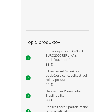
Top 5 produktov
Futbalový dres SLOVAKIA
EURO2020 REPLIKA s
potlačou, modrá
33 €
5 kusový set Slovakia s
potlačou v cene, veľkosti od 4
rokov po XXL
44 €
Detský dres Ronaldinho
Brasil replika
33 €
Pánske tričko Spartak, rôzne
farby a veľkosti