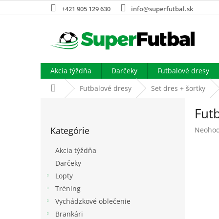
Prejsť
+421 905 129 630
info@superfutbal.sk
na
obsah
Akcia týždňa
Darčeky
Futbalové dresy
Domov
Futbalové dresy
Set dres + šortky
B
Futb
o
Preskočiť
č
Kategórie
Prieme
Neohod
kategórie
n
hodnot
ý
produk
Akcia týždňa
p
je
Darčeky
a
0,0
Lopty
z
n
5
e
Tréning
hviezdi
l
Vychádzkové oblečenie
Brankári