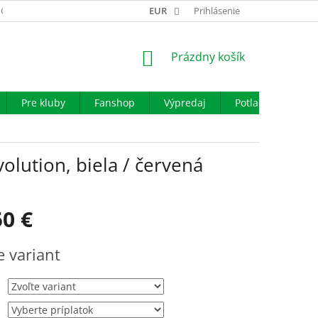
GARANCIA VÝMENY TOVARU
EUR
REKLAMAČNÝ PORIADOK
Prihlásenie
OBCHO
NÁKUPNÝ
Prázdny košík
KOŠÍK
Pre kluby
Fanshop
Výpredaj
Potlač
Iné š
volution, biela / červená
50 €
ová
e variant