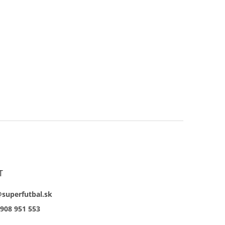
T
@superfutbal.sk
908 951 553