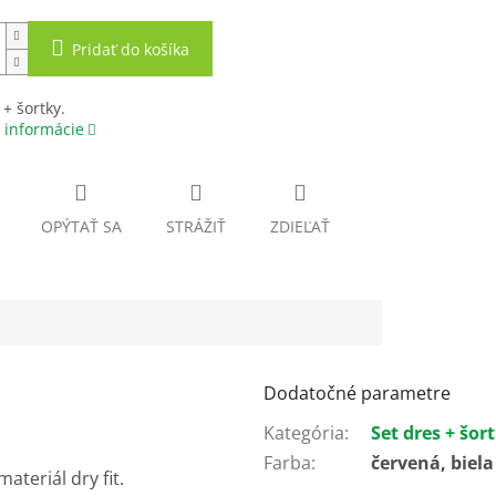
Pridať do košíka
 + šortky.
 informácie
OPÝTAŤ SA
STRÁŽIŤ
ZDIEĽAŤ
Dodatočné parametre
Kategória
:
Set dres + šor
Farba
:
červená, biela
ateriál dry fit.