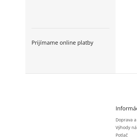
Prijímame online platby
Z
á
p
ä
t
Informác
i
e
Doprava a
Výhody ná
Potlač