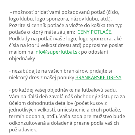
- možnosť pridať vami požadovanú potlač (číslo,
logo klubu, logo sponzora, názov klubu, atď.).
Pozrite si cenník potlače a vložte do košíka ten typ
potlače o ktorý máte záujem:
CENY POTLAČE
.
Podklady na potlač (vaše logo, logo sponzora, aké
čísla na ktorú veľkosť dresu atď) poprosíme poslať
mailom na
info@superfutbal.sk
po odoslaní
objednávky .
- nezabúdajte na vašich brankárov, pridajte si
niektorý dres z našej ponuky
BRANKÁRSKE DRESY
- po každej vašej objednávke na futbalovú sadu,
Vám na ďalší deň zavolá náš obchodný zástupca za
účelom dohodnutia detailov (počet kusov z
jednotlivých veľkostí, umiestnenie a druh potlače,
termín dodania, atď.). Vaša sada pre mužstvo bude
odkonzultovaná a doladená presne podľa vašich
požiadaviek.