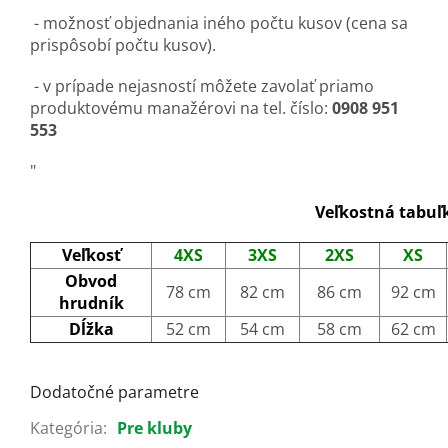
- možnosť objednania iného počtu kusov (cena sa
prispôsobí počtu kusov).
- v prípade nejasností môžete zavolať priamo
produktovému manažérovi na tel. číslo:
0908 951
553
"
Veľkostná tabuľ
Veľkosť
4XS
3XS
2XS
XS
Obvod
78 cm
82 cm
86 cm
92 cm
hrudník
Dĺžka
52 cm
54 cm
58 cm
62 cm
Dodatočné parametre
Kategória
:
Pre kluby