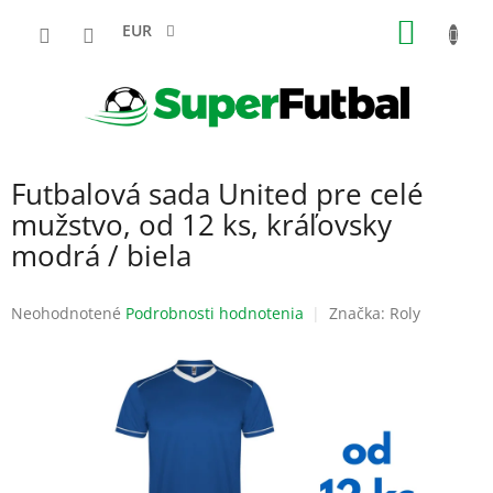
Prejsť
NÁKU
na
EUR
obsah
KOŠÍK
Futbalová sada United pre celé
mužstvo, od 12 ks, kráľovsky
modrá / biela
Priemerné
Neohodnotené
Podrobnosti hodnotenia
Značka:
Roly
hodnotenie
produktu
je
0,0
z
5
hviezdičiek.