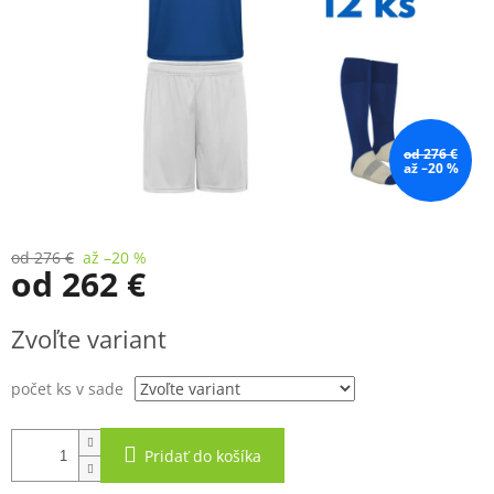
od 276 €
až –20 %
od 276 €
až –20 %
od
262 €
Jednotková
Zvoľte variant
cena:
počet ks v sade
Pridať do košíka