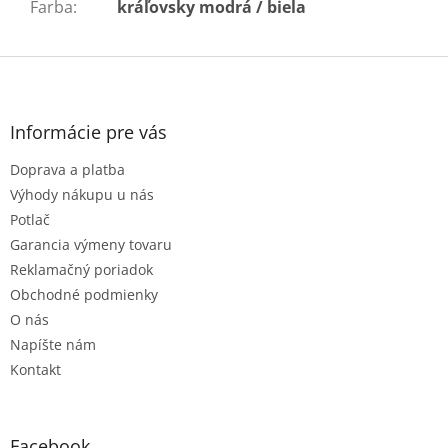
Farba
:
kráľovsky modrá / biela
Z
á
p
ä
Informácie pre vás
t
Doprava a platba
i
e
Výhody nákupu u nás
Potlač
Garancia výmeny tovaru
Reklamačný poriadok
Obchodné podmienky
O nás
Napíšte nám
Kontakt
Facebook