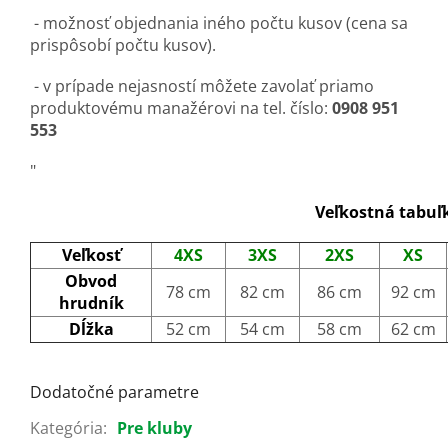
- možnosť objednania iného počtu kusov (cena sa
prispôsobí počtu kusov).
- v prípade nejasností môžete zavolať priamo
produktovému manažérovi na tel. číslo:
0908 951
553
"
Veľkostná tabuľ
Veľkosť
4XS
3XS
2XS
XS
Obvod
78 cm
82 cm
86 cm
92 cm
hrudník
Dĺžka
52 cm
54 cm
58 cm
62 cm
Dodatočné parametre
Kategória
:
Pre kluby