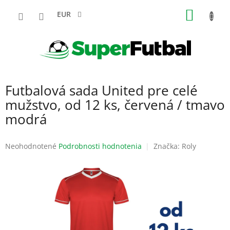
Prejsť
NÁKU
na
EUR
obsah
KOŠÍK
Futbalová sada United pre celé
mužstvo, od 12 ks, červená / tmavo
modrá
Priemerné
Neohodnotené
Podrobnosti hodnotenia
Značka:
Roly
hodnotenie
produktu
je
0,0
z
5
hviezdičiek.