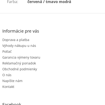
Farba
:
červená / tmavo modrá
Z
á
p
ä
Informácie pre vás
t
Doprava a platba
i
e
Výhody nákupu u nás
Potlač
Garancia výmeny tovaru
Reklamačný poriadok
Obchodné podmienky
O nás
Napíšte nám
Kontakt
Facebook