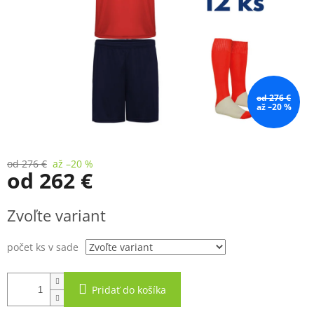
od 276 €
až –20 %
od 276 €
až –20 %
od
262 €
Jednotková
Zvoľte variant
cena:
počet ks v sade
Pridať do košíka