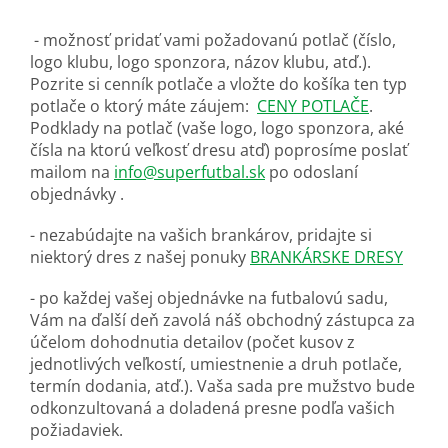
- možnosť pridať vami požadovanú potlač (číslo,
logo klubu, logo sponzora, názov klubu, atď.).
Pozrite si cenník potlače a vložte do košíka ten typ
potlače o ktorý máte záujem:
CENY POTLAČE
.
Podklady na potlač (vaše logo, logo sponzora, aké
čísla na ktorú veľkosť dresu atď) poprosíme poslať
mailom na
info@superfutbal.sk
po odoslaní
objednávky .
- nezabúdajte na vašich brankárov, pridajte si
niektorý dres z našej ponuky
BRANKÁRSKE DRESY
- po každej vašej objednávke na futbalovú sadu,
Vám na ďalší deň zavolá náš obchodný zástupca za
účelom dohodnutia detailov (počet kusov z
jednotlivých veľkostí, umiestnenie a druh potlače,
termín dodania, atď.). Vaša sada pre mužstvo bude
odkonzultovaná a doladená presne podľa vašich
požiadaviek.