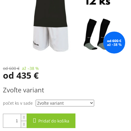
od 600 €
až –38 %
od 600 €
až –38 %
od
435 €
Jednotková
Zvoľte variant
cena:
počet ks v sade
Pridať do košíka