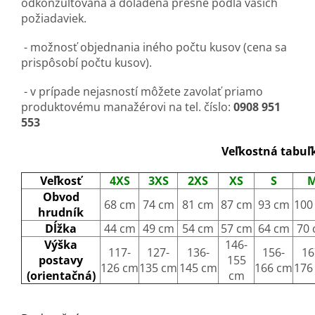
odkonzultovaná a doladená presne podľa vašich
požiadaviek.
- možnosť objednania iného počtu kusov (cena sa
prispôsobí počtu kusov).
- v prípade nejasností môžete zavolať priamo
produktovému manažérovi na tel. číslo:
0908 951
553
Veľkostná tabuľ
Veľkosť
4XS
3XS
2XS
XS
S
Obvod
68 cm
74 cm
81 cm
87 cm
93 cm
100
hrudník
Dĺžka
44 cm
49 cm
54 cm
57 cm
64 cm
70
Výška
146-
117-
127-
136-
156-
16
postavy
155
126 cm
135 cm
145 cm
166 cm
176
(orientačná)
cm