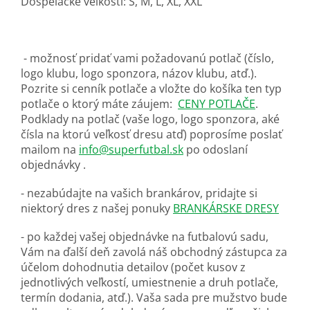
Dospelácke veľkosti: S, M, L, XL, XXL
- možnosť pridať vami požadovanú potlač (číslo,
logo klubu, logo sponzora, názov klubu, atď.).
Pozrite si cenník potlače a vložte do košíka ten typ
potlače o ktorý máte záujem:
CENY POTLAČE
.
Podklady na potlač (vaše logo, logo sponzora, aké
čísla na ktorú veľkosť dresu atď) poprosíme poslať
mailom na
info@superfutbal.sk
po odoslaní
objednávky .
- nezabúdajte na vašich brankárov, pridajte si
niektorý dres z našej ponuky
BRANKÁRSKE DRESY
- po každej vašej objednávke na futbalovú sadu,
Vám na ďalší deň zavolá náš obchodný zástupca za
účelom dohodnutia detailov (počet kusov z
jednotlivých veľkostí, umiestnenie a druh potlače,
termín dodania, atď.). Vaša sada pre mužstvo bude