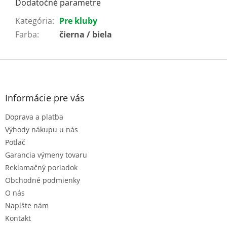
Dodatočné parametre
Kategória
:
Pre kluby
Farba
:
čierna / biela
Z
á
p
ä
Informácie pre vás
t
Doprava a platba
i
e
Výhody nákupu u nás
Potlač
Garancia výmeny tovaru
Reklamačný poriadok
Obchodné podmienky
O nás
Napíšte nám
Kontakt