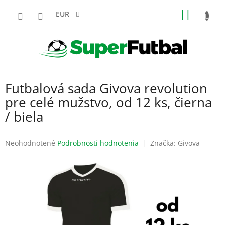
Prejsť
NÁKU
na
EUR
obsah
KOŠÍK
Futbalová sada Givova revolution
pre celé mužstvo, od 12 ks, čierna
/ biela
Priemerné
Neohodnotené
Podrobnosti hodnotenia
Značka:
Givova
hodnotenie
produktu
je
0,0
z
5
hviezdičiek.