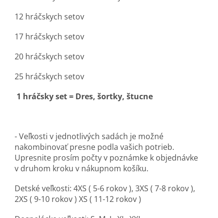
12 hráčskych setov
17 hráčskych setov
20 hráčskych setov
25 hráčskych setov
1 hráčsky set = Dres, šortky, štucne
- Veľkosti v jednotlivých sadách je možné
nakombinovať presne podla vašich potrieb.
Upresnite prosím počty v poznámke k objednávke
v druhom kroku v nákupnom košíku.
Detské veľkosti: 4XS ( 5-6 rokov ), 3XS ( 7-8 rokov ),
2XS ( 9-10 rokov ) XS ( 11-12 rokov )