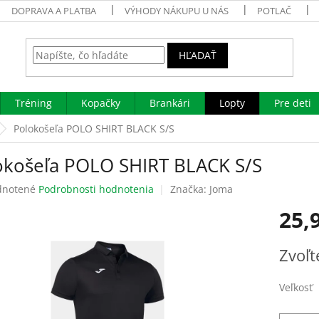
DOPRAVA A PLATBA
VÝHODY NÁKUPU U NÁS
POTLAČ
HĽADAŤ
Tréning
Kopačky
Brankári
Lopty
Pre deti
Polokošeľa POLO SHIRT BLACK S/S
okošeľa POLO SHIRT BLACK S/S
rné
notené
Podrobnosti hodnotenia
Značka:
Joma
enie
25,
tu
Jednotk
Zvoľt
cena:
čiek.
Veľkosť