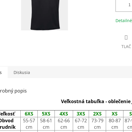
Detailné
TLAČ
s
Diskusia
robný popis
Veľkostná tabuľka - oblečenie
eľkosť
6XS
5XS
4XS
3XS
2XS
XS
S
Obvod
55-57
58-61
62-66
67-72
73-79
80-87
87-
rudník
cm
cm
cm
cm
cm
cm
c