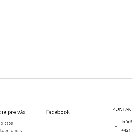
KONTAK
ie pre vás
Facebook
info
 platba
+421 
kupu u nás