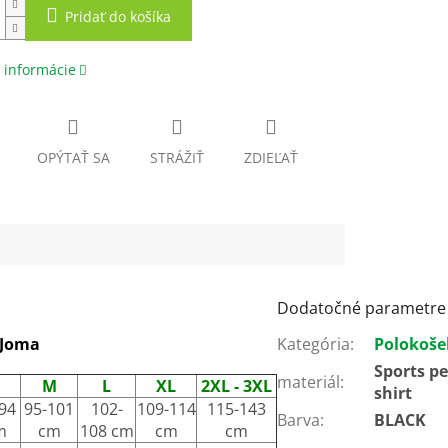
Pridať do košíka
 informácie
OPÝTAŤ SA
STRÁŽIŤ
ZDIEĽAŤ
Dodatočné parametre
 Joma
Kategória
:
Polokoše
Sports pe
materiál
:
M
L
XL
2XL - 3XL
shirt
94
95-101
102-
109-114
115-143
Barva
:
BLACK
m
cm
108 cm
cm
cm