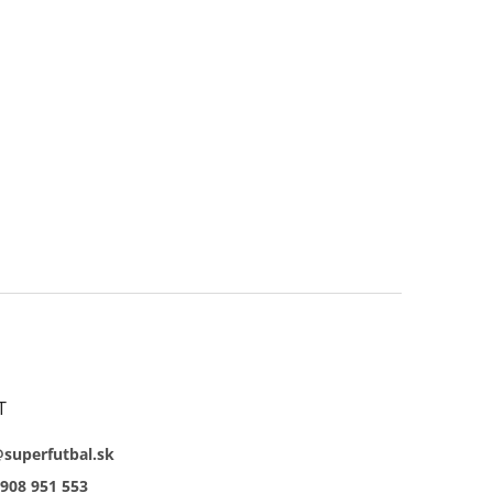
T
@superfutbal.sk
908 951 553