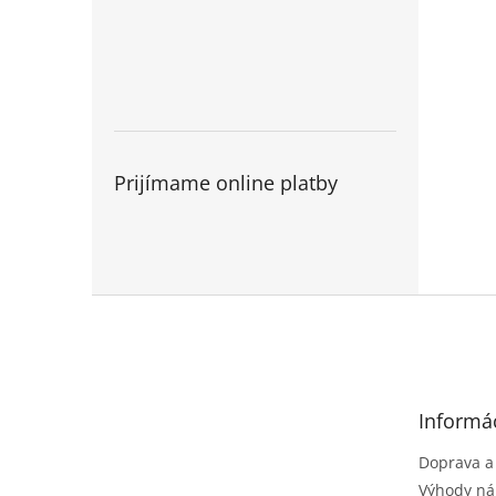
Prijímame online platby
Z
á
p
ä
t
Informác
i
e
Doprava a
Výhody ná