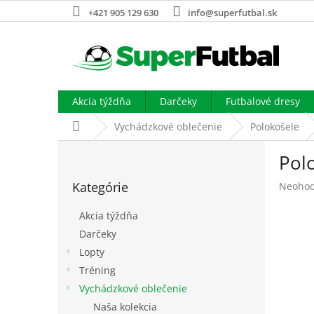
Prejsť
+421 905 129 630
info@superfutbal.sk
na
obsah
Akcia týždňa
Darčeky
Futbalové dresy
Domov
Vychádzkové oblečenie
Polokošele
B
Pol
o
Preskočiť
č
Kategórie
Prieme
Neohod
kategórie
n
hodnot
ý
produk
Akcia týždňa
p
je
Darčeky
a
0,0
Lopty
z
n
5
e
Tréning
hviezdi
l
Vychádzkové oblečenie
Naša kolekcia