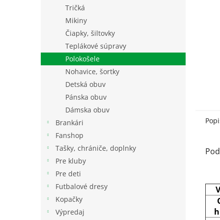
Tričká
Mikiny
Čiapky, šiltovky
Teplákové súpravy
Polokošele
Nohavice, šortky
Detská obuv
Pánska obuv
Dámska obuv
Popi
Brankári
Fanshop
Tašky, chrániče, doplnky
Pod
Pre kluby
Pre deti
Futbalové dresy
V
Kopačky
h
Výpredaj