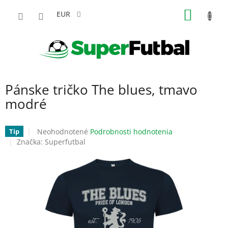
Prejsť
NÁKU
na
EUR
obsah
KOŠÍK
Pánske tričko The blues, tmavo
modré
Priemerné
Neohodnotené
Podrobnosti hodnotenia
Tip
hodnotenie
Značka:
Superfutbal
produktu
je
0,0
z
5
hviezdičiek.