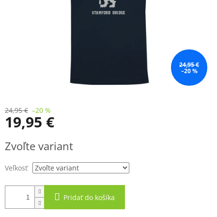
24,95 €
–20 %
24,95 €
–20 %
19,95 €
Jednotková
Zvoľte variant
cena:
Veľkosť
Pridať do košíka