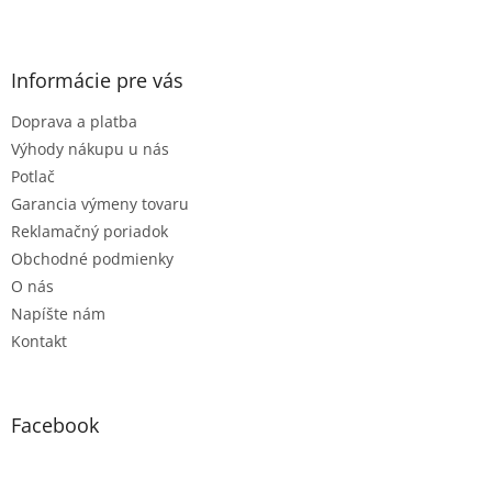
Z
á
p
ä
Informácie pre vás
t
Doprava a platba
i
e
Výhody nákupu u nás
Potlač
Garancia výmeny tovaru
Reklamačný poriadok
Obchodné podmienky
O nás
Napíšte nám
Kontakt
Facebook