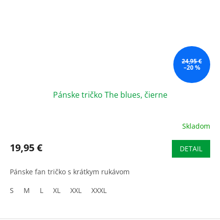
24,95 €
–20 %
Pánske tričko The blues, čierne
Skladom
19,95 €
DETAIL
Pánske fan tričko s krátkym rukávom
S
M
L
XL
XXL
XXXL