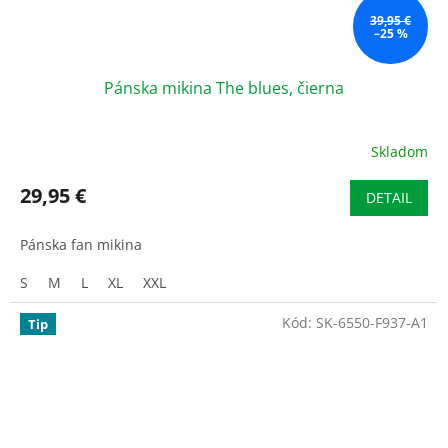
39,95 €
–25 %
Pánska mikina The blues, čierna
Skladom
29,95 €
DETAIL
Pánska fan mikina
S
M
L
XL
XXL
Kód:
SK-6550-F937-A1
Tip