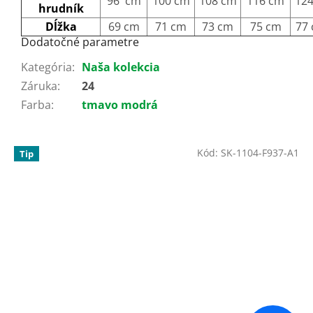
96 cm
100 cm
108 cm
116 cm
12
hrudník
Dĺžka
69 cm
71 cm
73 cm
75 cm
77
Dodatočné parametre
Kategória
:
Naša kolekcia
Záruka
:
24
Farba
:
tmavo modrá
Kód:
SK-1104-F937-A1
Tip