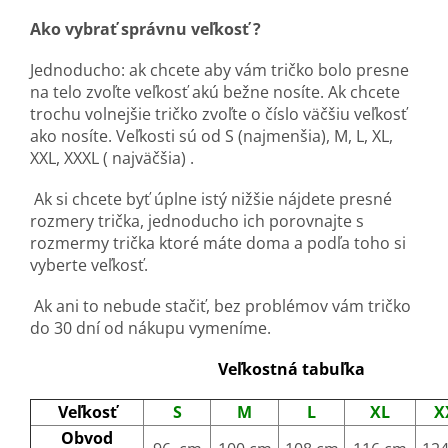
Ako vybrať správnu veľkosť ?
Jednoducho: ak chcete aby vám tričko bolo presne
na telo zvoľte veľkosť akú bežne nosíte. Ak chcete
trochu volnejšie tričko zvoľte o číslo väčšiu veľkosť
ako nosíte. Veľkosti sú od S (najmenšia), M, L, XL,
XXL, XXXL ( najväčšia) .
Ak si chcete byť úplne istý nižšie nájdete presné
rozmery trička, jednoducho ich porovnajte s
rozmermy trička ktoré máte doma a podľa toho si
vyberte veľkosť.
Ak ani to nebude stačiť, bez problémov vám tričko
do 30 dní od nákupu vymeníme.
Veľkostná tabuľka
Veľkosť
S
M
L
XL
X
Obvod