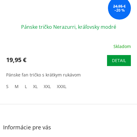
24,95 €
–20 %
Pánske tričko Nerazurri, kráľovsky modré
Skladom
19,95 €
DETAIL
Pánske fan tričko s krátkym rukávom
S
M
L
XL
XXL
XXXL
Z
á
p
ä
Informácie pre vás
t