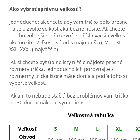
Ako vybrať správnu veľkosť ?
Jednoducho: ak chcete aby vám tričko bolo presne
na telo zvoľte veľkosť akú bežne nosíte. Ak chcete
trochu volnejšie tričko zvoľte o číslo väčšiu veľkosť
ako nosíte. Veľkosti sú od S (najmenšia), M, L, XL,
XXL, XXXL ( najväčšia) .
Ak si chcete byť úplne istý nižšie nájdete presné
rozmery trička, jednoducho ich porovnajte s
rozmermy trička ktoré máte doma a podľa toho si
vyberte veľkosť.
Ak ani to nebude stačiť, bez problémov vám tričko
do 30 dní od nákupu vymeníme.
Veľkostná tabuľka
Veľkosť
S
M
L
XL
X
Obvod