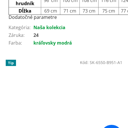
96 cm
100 cm
108 cm
116 cm
12
hrudník
Dĺžka
69 cm
71 cm
73 cm
75 cm
77
Dodatočné parametre
Kategória
:
Naša kolekcia
Záruka
:
24
Farba
:
kráľovsky modrá
Kód:
SK-6550-B951-A1
Tip