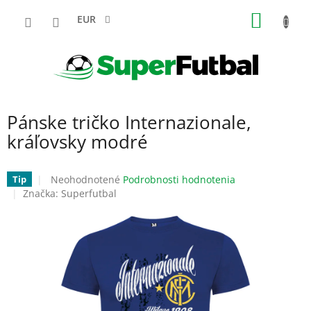
Prejsť
NÁKU
na
EUR
obsah
KOŠÍK
Pánske tričko Internazionale,
kráľovsky modré
Priemerné
Neohodnotené
Podrobnosti hodnotenia
Tip
hodnotenie
Značka:
Superfutbal
produktu
je
0,0
z
5
hviezdičiek.