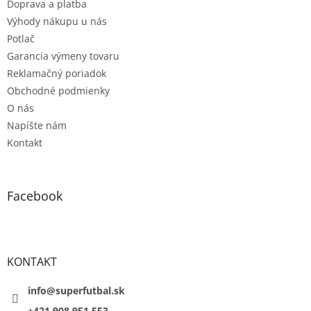
Doprava a platba
i
e
Výhody nákupu u nás
Potlač
Garancia výmeny tovaru
Reklamačný poriadok
Obchodné podmienky
O nás
Napíšte nám
Kontakt
Facebook
KONTAKT
info@superfutbal.sk
+421 908 951 553