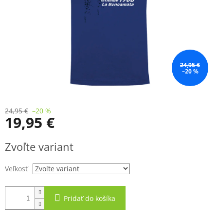
24,95 €
–20 %
24,95 €
–20 %
19,95 €
Jednotková
Zvoľte variant
cena:
Veľkosť
Pridať do košíka