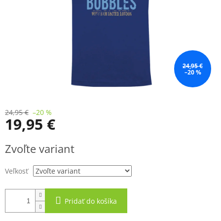
24,95 €
–20 %
24,95 €
–20 %
19,95 €
Jednotková
Zvoľte variant
cena:
Veľkosť
Pridať do košíka