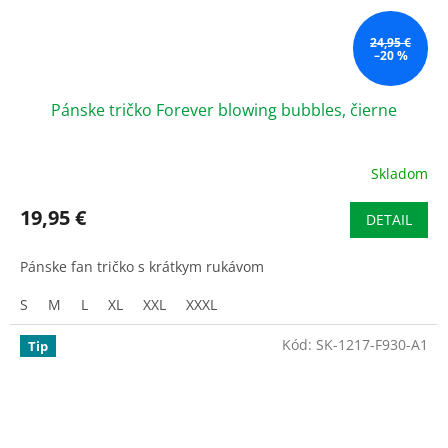
24,95 €
–20 %
Pánske tričko Forever blowing bubbles, čierne
Skladom
19,95 €
DETAIL
Pánske fan tričko s krátkym rukávom
S
M
L
XL
XXL
XXXL
Kód:
SK-1217-F930-A1
Tip