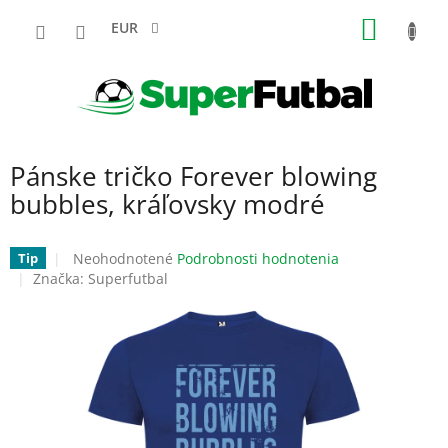
Prejsť
NÁKU
na
EUR
obsah
KOŠÍK
Pánske tričko Forever blowing
bubbles, kráľovsky modré
Priemerné
Neohodnotené
Podrobnosti hodnotenia
Tip
hodnotenie
Značka:
Superfutbal
produktu
je
0,0
z
5
hviezdičiek.