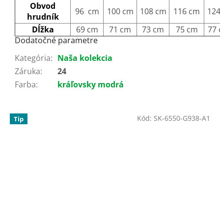
Obvod
96 cm
100 cm
108 cm
116 cm
12
hrudník
Dĺžka
69 cm
71 cm
73 cm
75 cm
77
Dodatočné parametre
Kategória
:
Naša kolekcia
Záruka
:
24
Farba
:
kráľovsky modrá
Kód:
SK-6550-G938-A1
Tip