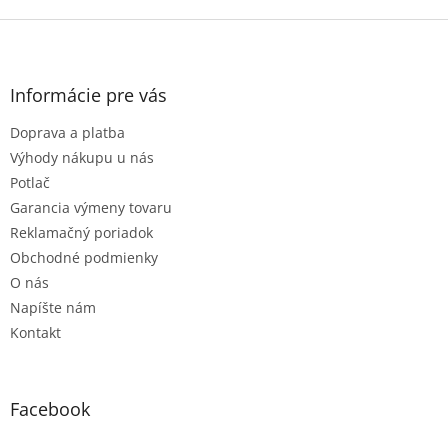
Z
á
p
ä
Informácie pre vás
t
Doprava a platba
i
e
Výhody nákupu u nás
Potlač
Garancia výmeny tovaru
Reklamačný poriadok
Obchodné podmienky
O nás
Napíšte nám
Kontakt
Facebook