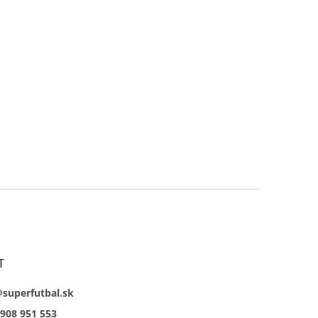
T
@superfutbal.sk
908 951 553