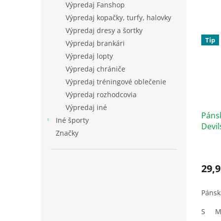
Výpredaj Fanshop
Výpredaj kopačky, turfy, halovky
Výpredaj dresy a šortky
Tip
Výpredaj brankári
Výpredaj lopty
Výpredaj chrániče
Výpredaj tréningové oblečenie
Výpredaj rozhodcovia
Výpredaj iné
Páns
Iné športy
Devil
Značky
29,9
Pánsk
S