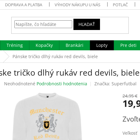
DOPRAVA A PLATBA
VÝHODY NÁKUPU U NÁS
POTLAČ
HĽADAŤ
Tréning
Kopačky
Brankári
Lopty
Pre deti
Pánske tričko dlhý rukáv red devils, biele
ke tričko dlhý rukáv red devils, biele
Priemerné
Neohodnotené
Podrobnosti hodnotenia
Značka:
Superfutbal
hodnotenie
produktu
24,95 €
19,
je
0,0
z
Jednotk
Zvoľt
5
cena:
hviezdičiek.
Veľkosť