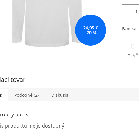
24,95 €
Pánske f
–20 %
TLAČ
iaci tovar
s
Podobné (2)
Diskusia
robný popis
is produktu nie je dostupný