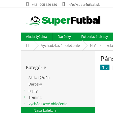
Prejsť
+421 905 129 630
info@superfutbal.sk
na
obsah
Akcia týždňa
Darčeky
Futbalové dresy
Domov
Vychádzkové oblečenie
Naša kolekcia
B
Páns
o
Preskočiť
č
Kategórie
kategórie
Tip
n
ý
Akcia týždňa
p
Darčeky
a
Lopty
n
e
Tréning
l
Vychádzkové oblečenie
Naša kolekcia