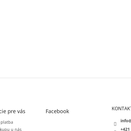
KONTAK
ie pre vás
Facebook
info
 platba
+421 
kupu u nás