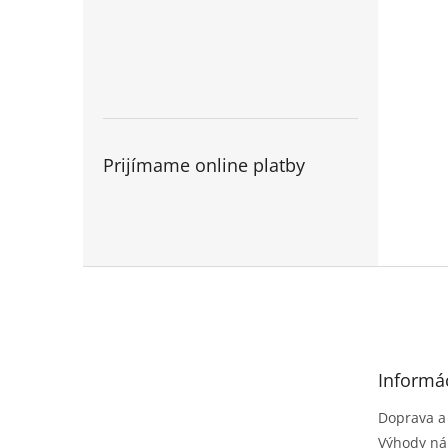
Prijímame online platby
Z
á
p
ä
t
Informác
i
e
Doprava a
Výhody ná