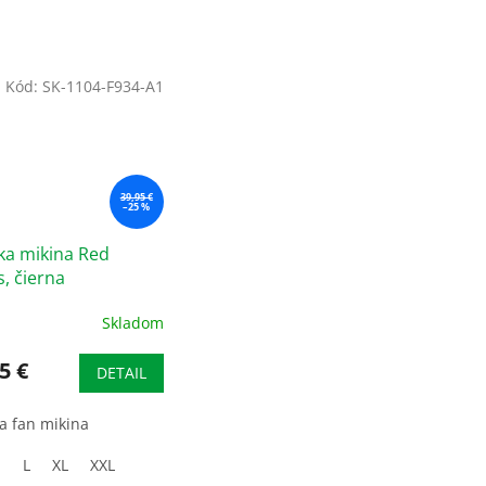
Kód:
SK-1104-F934-A1
39,95 €
–25 %
ka mikina Red
s, čierna
Skladom
5 €
DETAIL
a fan mikina
M
L
XL
XXL