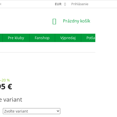
GARANCIA VÝMENY TOVARU
EUR
REKLAMAČNÝ PORIADOK
Prihlásenie
OBCHO
NÁKUPNÝ
Prázdny košík
KOŠÍK
Pre kluby
Fanshop
Výpredaj
Potlač
Iné š
–20 %
95 €
ová
e variant