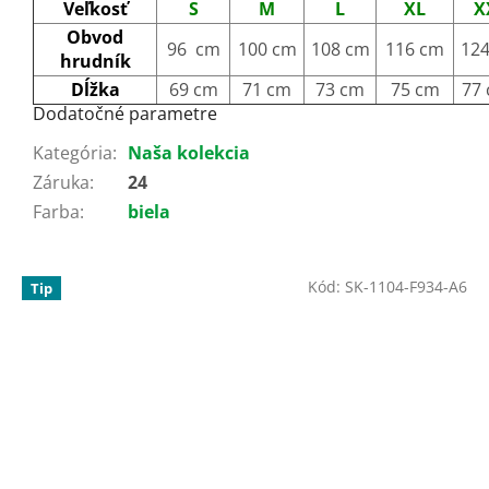
Veľkosť
S
M
L
XL
X
Obvod
96 cm
100 cm
108 cm
116 cm
12
hrudník
Dĺžka
69 cm
71 cm
73 cm
75 cm
77
Dodatočné parametre
Kategória
:
Naša kolekcia
Záruka
:
24
Farba
:
biela
Kód:
SK-1104-F934-A6
Tip