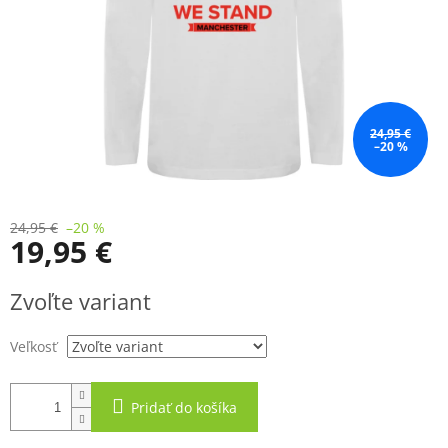
24,95 €
–20 %
24,95 €
–20 %
19,95 €
Jednotková
Zvoľte variant
cena:
Veľkosť
Pridať do košíka