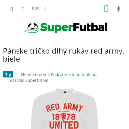
Prejsť
NÁKU
na
EUR
obsah
KOŠÍK
Pánske tričko dlhý rukáv red army,
biele
Priemerné
Neohodnotené
Podrobnosti hodnotenia
Tip
hodnotenie
Značka:
Superfutbal
produktu
je
0,0
z
5
hviezdičiek.