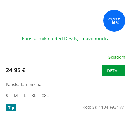
29,95 €
–16 %
Pánska mikina Red Devils, tmavo modrá
Skladom
Priemerné
hodnotenie
produktu
24,95 €
DETAIL
je
5,0
Pánska fan mikina
z
5
S
M
L
XL
XXL
hviezdičiek.
Kód:
SK-1104-F934-A1
Tip