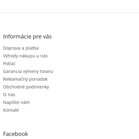
Z
á
p
ä
Informácie pre vás
t
Doprava a platba
i
e
Výhody nákupu u nás
Potlač
Garancia výmeny tovaru
Reklamačný poriadok
Obchodné podmienky
O nás
Napíšte nám
Kontakt
Facebook