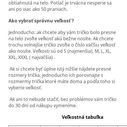
obtiahnutá na telo. Potlač je trvácna nesperie sa
ani po viac ako 50 praniach.
Ako vybrať správnu veľkosť ?
Jednoducho: ak chcete aby vám tričko bolo presne
na telo zvoľte veľkosť akú bežne nosíte. Ak chcete
trochu volnejšie tričko zvoľte o číslo väčšiu veľkosť
ako nosíte. Veľkosti sú od S (najmenšia), M, L, XL,
XXL, XXXL ( najväčšia) .
Ak si chcete byť úplne istý nižšie nájdete presné
rozmery trička, jednoducho ich porovnajte s
rozmermy trička ktoré máte doma a podľa toho si
vyberte veľkosť.
Ak ani to nebude stačiť, bez problémov vám tričko
do 30 dní od nákupu vymeníme.
Veľkostná tabuľka